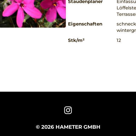
Staudenplaner
Einfassu
Löffelst
Terrass
Eigenschaften
schnecke
winterg
Stk/m²
12
© 2026 HAMETER GMBH