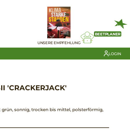
NEU
BEETPLANER
UNSERE EMPFEHLUNG
LOGIN
I 'CRACKERJACK'
t grün, sonnig, trocken bis mittel, polsterförmig,