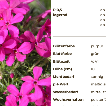
P 0,5
ab 
lagernd
ab 
ab 
ab 
Blütenfarbe
purpur
Blattfarbe
grün
Blütezeit
V, VI
Höhe (cm)
10
Lichtbedarf
sonnig
pH-Wert
mäßig sa
Wasserbedarf
mittel, 
Wuchsverhalten
polsterf