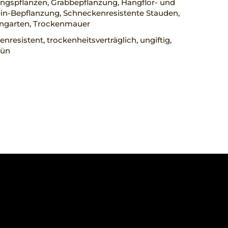
ngspflanzen, Grabbepflanzung, Hangflor- und
ein-Bepflanzung, Schneckenresistente Stauden,
engarten, Trockenmauer
nresistent, trockenheitsverträglich, ungiftig,
rün