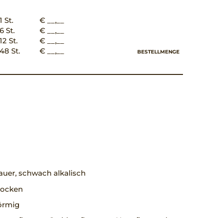
1 St.
€ __,__
6 St.
€ __,__
12 St.
€ __,__
48 St.
€ __,__
BESTELLMENGE
uer, schwach alkalisch
trocken
örmig