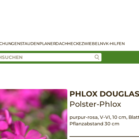
SCHUNGEN
STAUDENPLANER
DACH
HECKE
ZWIEBELN
VK-HILFEN
PHLOX DOUGLASI
Polster-Phlox
purpur-rosa, V-VI, 10 cm, Blat
Pflanzabstand 30 cm