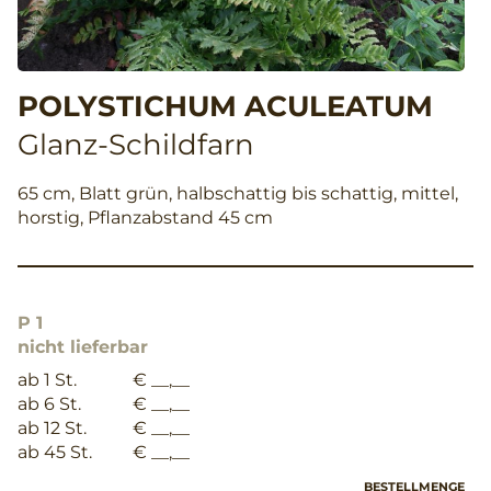
POLYSTICHUM ACULEATUM
Glanz-Schildfarn
65 cm, Blatt grün, halbschattig bis schattig, mittel,
horstig, Pflanzabstand 45 cm
P 1
nicht lieferbar
ab 1 St.
€ __,__
ab 6 St.
€ __,__
ab 12 St.
€ __,__
ab 45 St.
€ __,__
BESTELLMENGE