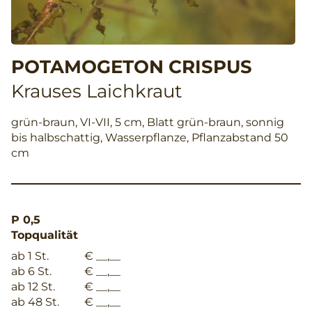
POTAMOGETON CRISPUS
Krauses Laichkraut
grün-braun, VI-VII, 5 cm, Blatt grün-braun, sonnig
bis halbschattig, Wasserpflanze, Pflanzabstand 50
cm
P 0,5
Topqualität
ab 1 St.
€ __,__
ab 6 St.
€ __,__
ab 12 St.
€ __,__
ab 48 St.
€ __,__