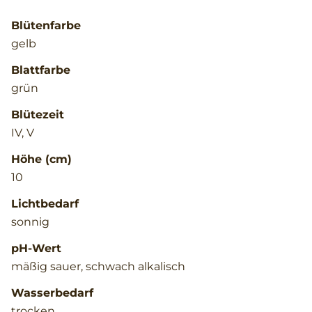
Blütenfarbe
gelb
Blattfarbe
grün
Blütezeit
IV, V
Höhe (cm)
10
Lichtbedarf
sonnig
pH-Wert
mäßig sauer, schwach alkalisch
Wasserbedarf
trocken