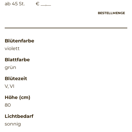
ab 45 St.
€ __,__
BESTELLMENGE
Blütenfarbe
violett
Blattfarbe
grün
Blütezeit
V, VI
Höhe (cm)
80
Lichtbedarf
sonnig