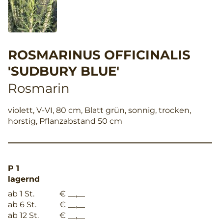
ROSMARINUS OFFICINALIS
'SUDBURY BLUE'
Rosmarin
violett, V-VI, 80 cm, Blatt grün, sonnig, trocken,
horstig, Pflanzabstand 50 cm
P 1
lagernd
ab 1 St.
€ __,__
ab 6 St.
€ __,__
ab 12 St.
€ __,__