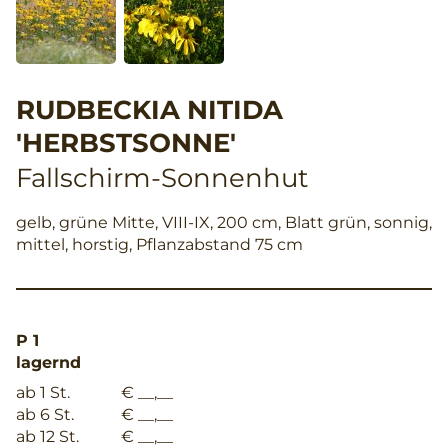
RUDBECKIA NITIDA
'HERBSTSONNE'
Fallschirm-Sonnenhut
gelb, grüne Mitte, VIII-IX, 200 cm, Blatt grün, sonnig,
mittel, horstig, Pflanzabstand 75 cm
P 1
lagernd
ab 1 St.
€ __,__
ab 6 St.
€ __,__
ab 12 St.
€ __,__