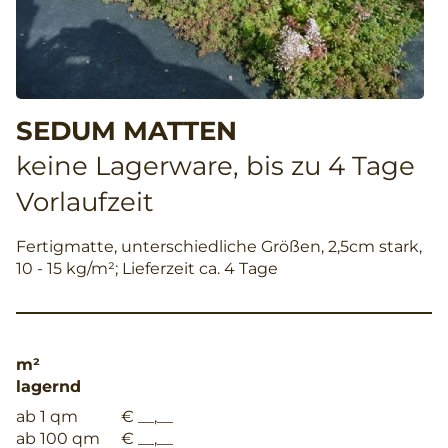
SEDUM MATTEN
keine Lagerware, bis zu 4 Tage
Vorlaufzeit
Fertigmatte, unterschiedliche Größen, 2,5cm stark,
10 - 15 kg/m²; Lieferzeit ca. 4 Tage
m²
lagernd
ab 1 qm
€ __,__
ab 100 qm
€ __,__