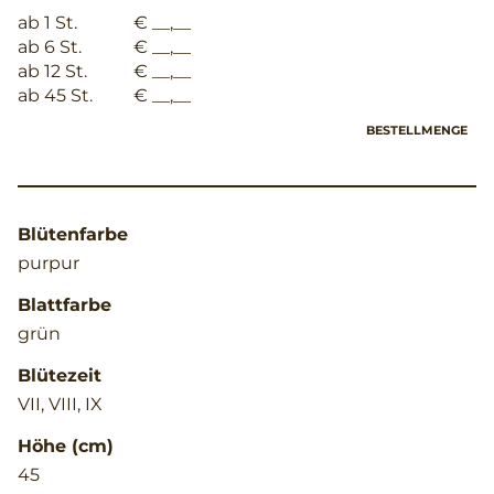
ab 1 St.
€ __,__
ab 6 St.
€ __,__
ab 12 St.
€ __,__
ab 45 St.
€ __,__
BESTELLMENGE
Blütenfarbe
purpur
Blattfarbe
grün
Blütezeit
VII, VIII, IX
Höhe (cm)
45