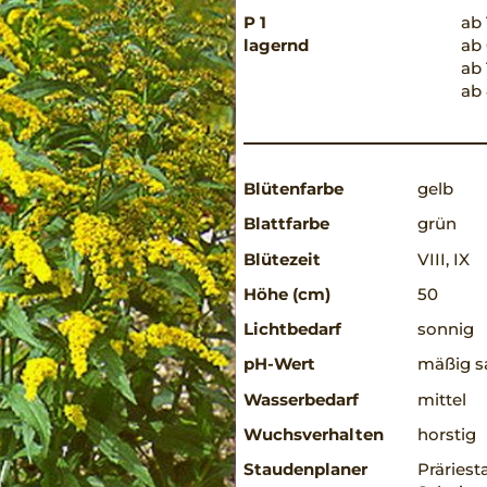
P 1
ab 
lagernd
ab 
ab 
ab 
Blütenfarbe
gelb
Blattfarbe
grün
Blütezeit
VIII, IX
Höhe (cm)
50
Lichtbedarf
sonnig
pH-Wert
mäßig sa
Wasserbedarf
mittel
Wuchsverhalten
horstig
Staudenplaner
Präriest