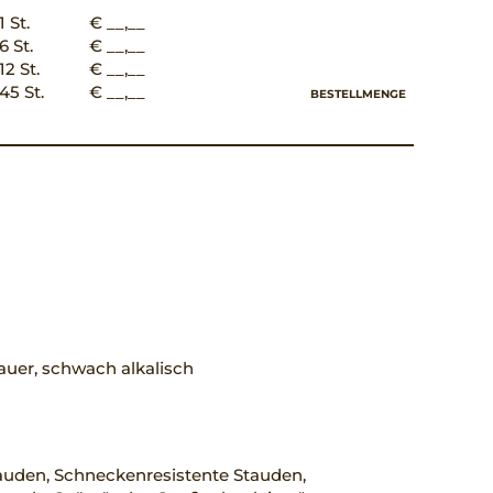
1 St.
€ __,__
6 St.
€ __,__
12 St.
€ __,__
45 St.
€ __,__
BESTELLMENGE
uer, schwach alkalisch
auden, Schneckenresistente Stauden,