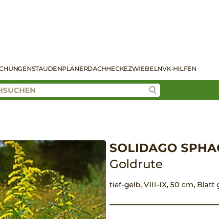
SCHUNGEN
STAUDENPLANER
DACH
HECKE
ZWIEBELN
VK-HILFEN
SOLIDAGO SPHAC
Goldrute
tief-gelb, VIII-IX, 50 cm, Blat