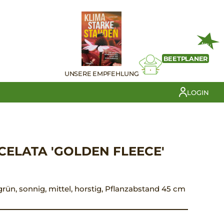
NEU
BEETPLANER
UNSERE EMPFEHLUNG
LOGIN
ELATA 'GOLDEN FLEECE'
t grün, sonnig, mittel, horstig, Pflanzabstand 45 cm