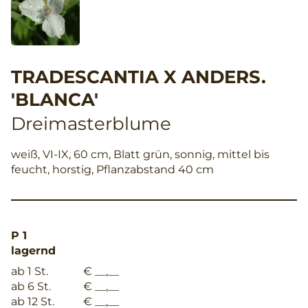
TRADESCANTIA X ANDERS.
'BLANCA'
Dreimasterblume
weiß, VI-IX, 60 cm, Blatt grün, sonnig, mittel bis
feucht, horstig, Pflanzabstand 40 cm
P 1
lagernd
ab 1 St.
€ __,__
ab 6 St.
€ __,__
ab 12 St.
€ __,__