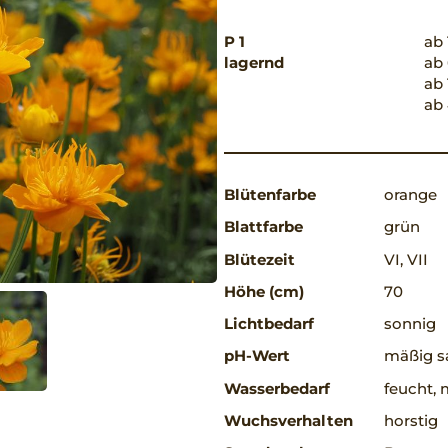
P 1
ab 
lagernd
ab 
ab 
ab 
Blütenfarbe
orange
Blattfarbe
grün
Blütezeit
VI, VII
Höhe (cm)
70
Lichtbedarf
sonnig
pH-Wert
mäßig sa
Wasserbedarf
feucht, 
Wuchsverhalten
horstig