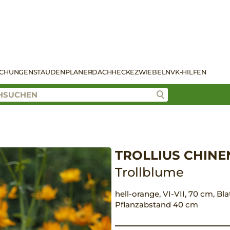
SCHUNGEN
STAUDENPLANER
DACH
HECKE
ZWIEBELN
VK-HILFEN
TROLLIUS CHINE
Trollblume
hell-orange, VI-VII, 70 cm, Bla
Pflanzabstand 40 cm