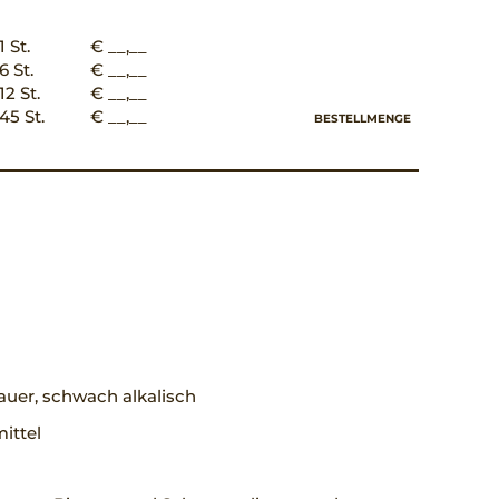
1 St.
€ __,__
6 St.
€ __,__
12 St.
€ __,__
45 St.
€ __,__
BESTELLMENGE
uer, schwach alkalisch
mittel