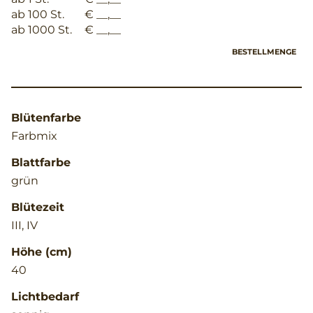
ab 100 St.
€ __,__
ab 1000 St.
€ __,__
BESTELLMENGE
Blütenfarbe
Farbmix
Blattfarbe
grün
Blütezeit
III, IV
Höhe (cm)
40
Lichtbedarf