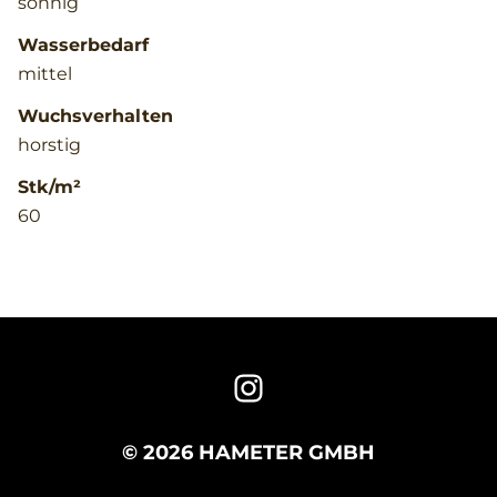
sonnig
Wasserbedarf
mittel
Wuchsverhalten
horstig
Stk/m²
60
© 2026 HAMETER GMBH