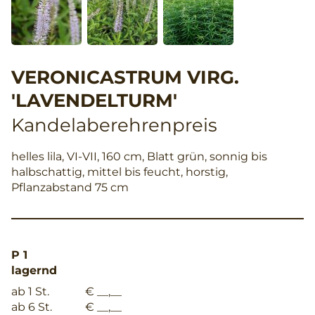
VERONICASTRUM VIRG.
'LAVENDELTURM'
Kandelaberehrenpreis
helles lila, VI-VII, 160 cm, Blatt grün, sonnig bis
halbschattig, mittel bis feucht, horstig,
Pflanzabstand 75 cm
P 1
lagernd
ab 1 St.
€ __,__
ab 6 St.
€ __,__