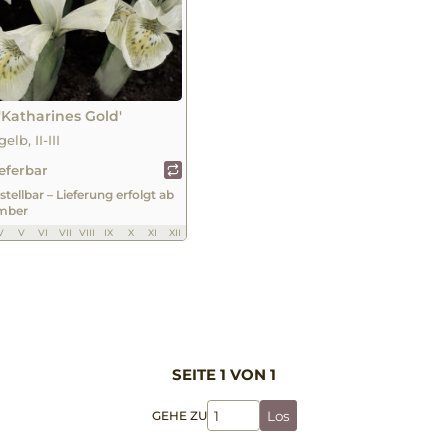
. 'Katharines Gold'
gelb, II-III
ieferbar
stellbar – Lieferung erfolgt ab
mber
V
V
VI
VII
VIII
IX
X
XI
XII
SEITE 1 VON 1
GEHE ZU
Los