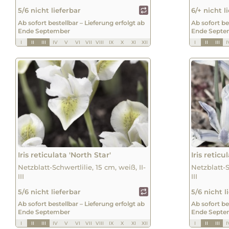
5/6 nicht lieferbar
6/+ nicht l
Ab sofort bestellbar – Lieferung erfolgt ab
Ab sofort be
Ende September
Ende Septe
I
II
III
IV
V
VI
VII
VIII
IX
X
XI
XII
I
II
III
I
Iris reticulata 'North Star'
Iris retic
Netzblatt-Schwertlilie, 15 cm, weiß, II-
Netzblatt-S
III
III
5/6 nicht lieferbar
5/6 nicht l
Ab sofort bestellbar – Lieferung erfolgt ab
Ab sofort be
Ende September
Ende Septe
I
II
III
IV
V
VI
VII
VIII
IX
X
XI
XII
I
II
III
I