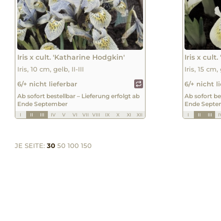
Iris x cult. 'Katharine Hodgkin'
Iris x cult
Iris, 10 cm, gelb, II-III
Iris, 15 cm, 
6/+ nicht lieferbar
6/+ nicht l
Ab sofort bestellbar – Lieferung erfolgt ab
Ab sofort be
Ende September
Ende Septe
I
II
III
IV
V
VI
VII
VIII
IX
X
XI
XII
I
II
III
I
JE SEITE:
30
50
100
150