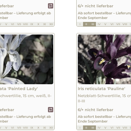
ieferbar
6/+ nicht lieferbar
stellbar – Lieferung erfolgt ab
Ab sofort bestellbar – Lieferun
mber
Ende September
V
V
VI
VII
VIII
IX
X
XI
XII
I
II
III
IV
V
VI
VII
VIII
ulata 'Painted Lady'
Iris reticulata 'Pauline'
chwertlilie, 15 cm, weiß, II-
Netzblatt-Schwertlilie, 15 c
II-III
ieferbar
6/+ nicht lieferbar
stellbar – Lieferung erfolgt ab
Ab sofort bestellbar – Lieferun
mber
Ende September
V
V
VI
VII
VIII
IX
X
XI
XII
I
II
III
IV
V
VI
VII
VIII