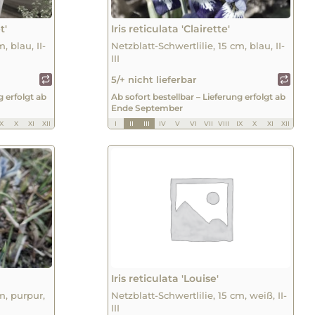
t'
Iris reticulata 'Clairette'
, blau, II-
Netzblatt-Schwertlilie, 15 cm, blau, II-
III
5/+ nicht lieferbar
g erfolgt ab
Ab sofort bestellbar – Lieferung erfolgt ab
Ende September
IX
X
XI
XII
I
II
III
IV
V
VI
VII
VIII
IX
X
XI
XII
Iris reticulata 'Louise'
m, purpur,
Netzblatt-Schwertlilie, 15 cm, weiß, II-
III