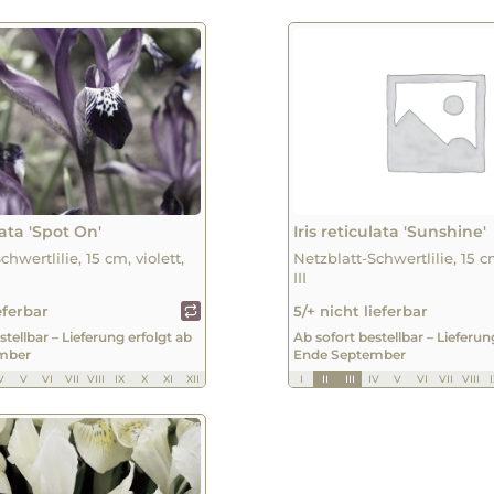
lata 'Spot On'
Iris reticulata 'Sunshine'
chwertlilie, 15 cm, violett,
Netzblatt-Schwertlilie, 15 cm
III
eferbar
5/+ nicht lieferbar
stellbar – Lieferung erfolgt ab
Ab sofort bestellbar – Lieferun
mber
Ende September
V
V
VI
VII
VIII
IX
X
XI
XII
I
II
III
IV
V
VI
VII
VIII