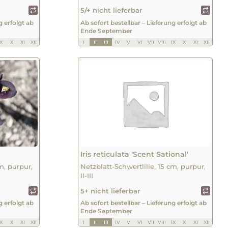
5/+ nicht lieferbar
g erfolgt ab
Ab sofort bestellbar – Lieferung erfolgt ab
Ende September
IX
X
XI
XII
I
II
III
IV
V
VI
VII
VIII
IX
X
XI
XII
Iris reticulata 'Scent Sational'
m, purpur,
Netzblatt-Schwertlilie, 15 cm, purpur,
II-III
5+ nicht lieferbar
g erfolgt ab
Ab sofort bestellbar – Lieferung erfolgt ab
Ende September
IX
X
XI
XII
I
II
III
IV
V
VI
VII
VIII
IX
X
XI
XII