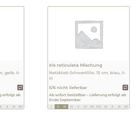
Iris reticulata Mischung
, gelb, II-
Netzblatt-Schwertlilie, 15 cm, blau, II-
III
5/6 nicht lieferbar
g erfolgt ab
Ab sofort bestellbar – Lieferung erfolgt ab
Ende September
IX
X
XI
XII
I
II
III
IV
V
VI
VII
VIII
IX
X
XI
XII