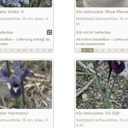
lata 'Alida' ®
Iris reticulata 'Blue Plane
chwertlilie, 15 cm, blau, II-
Netzblatt-Schwertlilie, 15 cm
III
ieferbar
5/6 nicht lieferbar
stellbar – Lieferung erfolgt ab
Ab sofort bestellbar – Lieferun
mber
Ende September
V
V
VI
VII
VIII
IX
X
XI
XII
I
II
III
IV
V
VI
VII
VIII
ulata 'Harmony'
Iris reticulata 'J.S Dijt'
chwertlilie, 15 cm, blau, II-
Netzblatt-Schwertlilie, 15 c
II-III