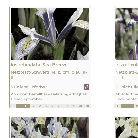
Iris reticulata 'Sea Breeze'
Iris reticu
Netzblatt-Schwertlilie, 15 cm, blau, II-
Netzblatt-S
III
II-III
5+ nicht lieferbar
5+ nicht li
Ab sofort bestellbar – Lieferung erfolgt ab
Ab sofort be
Ende September
Ende Septe
I
II
III
IV
V
VI
VII
VIII
IX
X
XI
XII
I
II
III
I