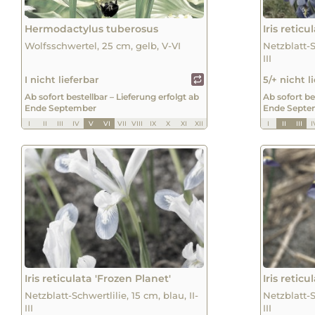
Hermodactylus tuberosus
Iris reticu
Wolfsschwertel, 25 cm, gelb, V-VI
Netzblatt-S
III
I nicht lieferbar
5/+ nicht l
Ab sofort bestellbar – Lieferung erfolgt ab
Ab sofort be
Ende September
Ende Septe
I
II
III
IV
V
VI
VII
VIII
IX
X
XI
XII
I
II
III
I
Iris reticulata 'Frozen Planet'
Iris retic
Netzblatt-Schwertlilie, 15 cm, blau, II-
Netzblatt-S
III
III