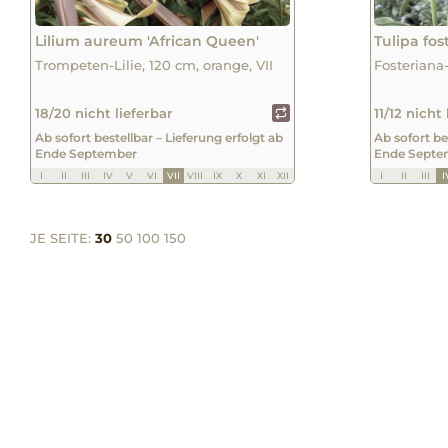
Lilium aureum 'African Queen'
Tulipa fos
Trompeten-Lilie, 120 cm, orange, VII
Fosteriana
18/20 nicht lieferbar
11/12 nicht
Ab sofort bestellbar – Lieferung erfolgt ab
Ab sofort be
Ende September
Ende Septe
I
II
III
IV
V
VI
VII
VIII
IX
X
XI
XII
I
II
III
I
JE SEITE:
30
50
100
150