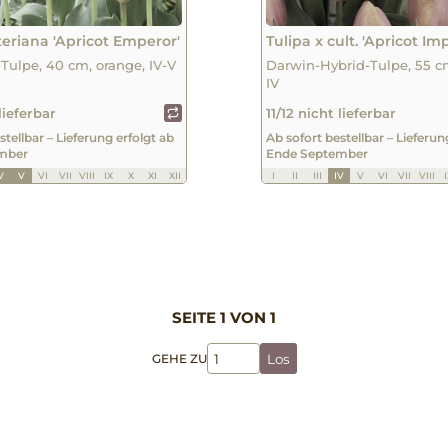
teriana 'Apricot Emperor'
Tulipa x cult. 'Apricot Im
-Tulpe, 40 cm, orange, IV-V
Darwin-Hybrid-Tulpe, 55 c
IV
 lieferbar
11/12 nicht lieferbar
stellbar – Lieferung erfolgt ab
Ab sofort bestellbar – Lieferun
mber
Ende September
V
V
VI
VII
VIII
IX
X
XI
XII
I
II
III
IV
V
VI
VII
VIII
SEITE 1 VON 1
GEHE ZU
Los