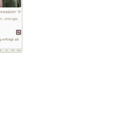
pression' ®
m, orange,
g erfolgt ab
IX
X
XI
XII