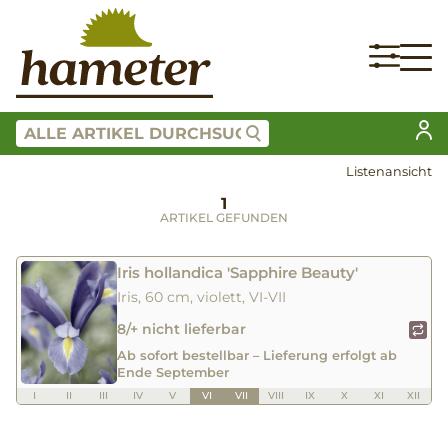
Listenansicht
1
ARTIKEL GEFUNDEN
Iris hollandica 'Sapphire Beauty'
Iris, 60 cm, violett, VI-VII
8/+ nicht lieferbar
Ab sofort bestellbar – Lieferung erfolgt ab
Ende September
I
II
III
IV
V
VI
VII
VIII
IX
X
XI
XII