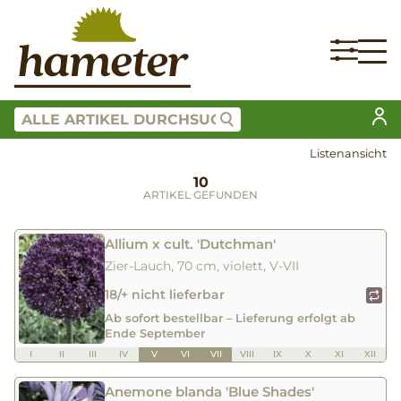
Listenansicht
10
ARTIKEL GEFUNDEN
Allium x cult. 'Dutchman'
Zier-Lauch, 70 cm, violett, V-VII
18/+ nicht lieferbar
Ab sofort bestellbar – Lieferung erfolgt ab
Ende September
I
II
III
IV
V
VI
VII
VIII
IX
X
XI
XII
Anemone blanda 'Blue Shades'