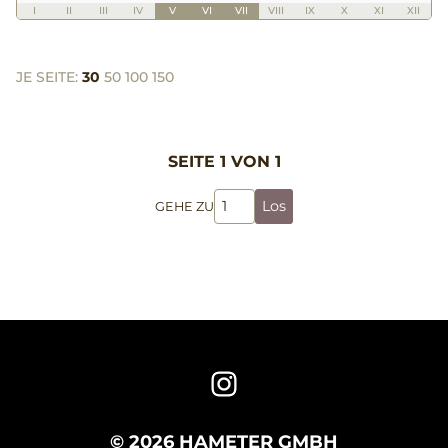
I
II
III
IV
V
VI
VII
VIII
IX
X
XI
XII
JE SEITE:
30
50
100
150
SEITE 1 VON 1
Los
GEHE ZU
© 2026 HAMETER GMBH