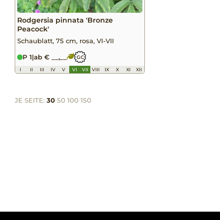
Rodgersia pinnata 'Bronze
Peacock'
Schaublatt, 75 cm, rosa, VI-VII
P 1
|
ab € __,__
GC
I
II
III
IV
V
VI
VII
VIII
IX
X
XI
XII
JE SEITE:
30
50
100
150