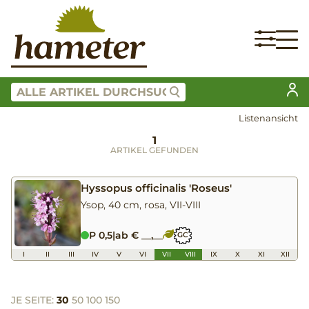
Listenansicht
1
ARTIKEL GEFUNDEN
Hyssopus officinalis 'Roseus'
Ysop, 40 cm, rosa, VII-VIII
P 0,5
|
ab € __,__
GC
I
II
III
IV
V
VI
VII
VIII
IX
X
XI
XII
JE SEITE:
30
50
100
150