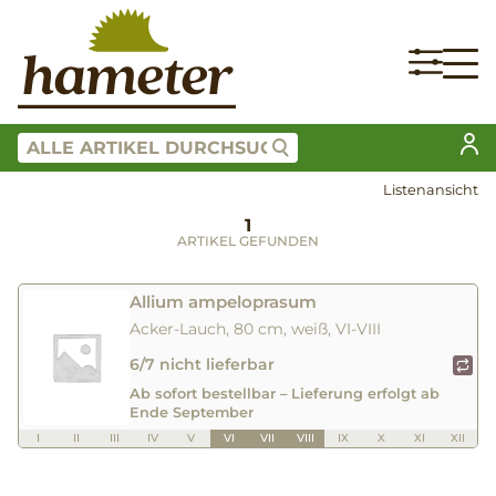
Listenansicht
1
ARTIKEL GEFUNDEN
Allium ampeloprasum
Acker-Lauch, 80 cm, weiß, VI-VIII
6/7 nicht lieferbar
Ab sofort bestellbar – Lieferung erfolgt ab
Ende September
I
II
III
IV
V
VI
VII
VIII
IX
X
XI
XII