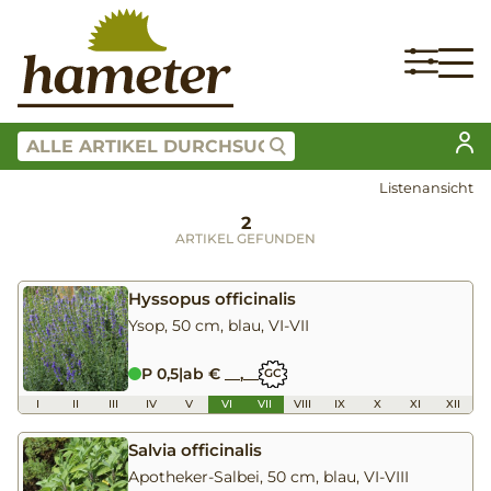
Listenansicht
2
ARTIKEL GEFUNDEN
Hyssopus officinalis
Ysop, 50 cm, blau, VI-VII
P 0,5
|
ab € __,__
GC
I
II
III
IV
V
VI
VII
VIII
IX
X
XI
XII
Salvia officinalis
Apotheker-Salbei, 50 cm, blau, VI-VIII