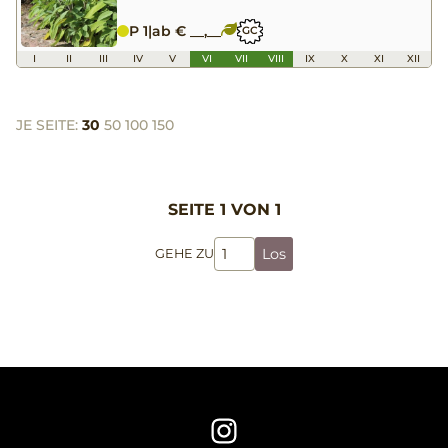
P 1
|
ab € __,__
GC
I
II
III
IV
V
VI
VII
VIII
IX
X
XI
XII
JE SEITE:
30
50
100
150
SEITE 1 VON 1
Los
GEHE ZU