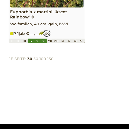
Euphorbia x martinii 'Ascot
Rainbow' ®
Wolfsmilch, 40 cm, gelb, IV-VI
P 1
|
ab € __,__
GC
I
II
III
IV
V
VI
VII
VIII
IX
X
XI
XII
JE SEITE:
30
50
100
150