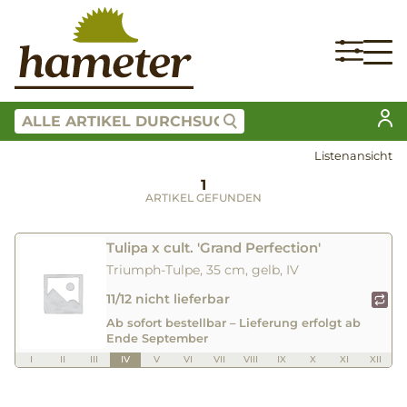
Listenansicht
1
ARTIKEL GEFUNDEN
Tulipa x cult. 'Grand Perfection'
Triumph-Tulpe, 35 cm, gelb, IV
11/12 nicht lieferbar
Ab sofort bestellbar – Lieferung erfolgt ab
Ende September
I
II
III
IV
V
VI
VII
VIII
IX
X
XI
XII