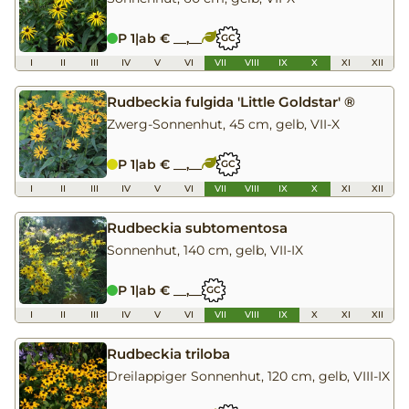
P 1
|
ab € __,__
GC
I
II
III
IV
V
VI
VII
VIII
IX
X
XI
XII
Rudbeckia fulgida 'Little Goldstar' ®
Zwerg-Sonnenhut, 45 cm, gelb, VII-X
P 1
|
ab € __,__
GC
I
II
III
IV
V
VI
VII
VIII
IX
X
XI
XII
Rudbeckia subtomentosa
Sonnenhut, 140 cm, gelb, VII-IX
P 1
|
ab € __,__
GC
I
II
III
IV
V
VI
VII
VIII
IX
X
XI
XII
Rudbeckia triloba
Dreilappiger Sonnenhut, 120 cm, gelb, VIII-IX