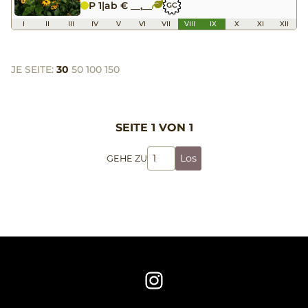
P 1
|
ab € __,__
GC
I
II
III
IV
V
VI
VII
VIII
IX
X
XI
XII
JE SEITE:
30
50
100
150
SEITE 1 VON 1
Los
GEHE ZU