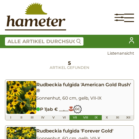
Listenansicht
5
ARTIKEL GEFUNDEN
Rudbeckia fulgida 'American Gold Rush'
®
Sonnenhut, 60 cm, gelb, VII-IX
P 1
|
ab € __,__
GC
I
II
III
IV
V
VI
VII
VIII
IX
X
XI
XII
Rudbeckia fulgida 'Forever Gold'
Sonnenhut, 60 cm, gelb, VII-X