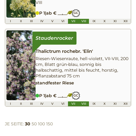
VIII
P 1
|
ab € __,__
GC
I
II
III
IV
V
VI
VII
VIII
IX
X
XI
XII
Thalictrum rochebr. 'Elin'
Riesen-Wiesenraute, hell-violett, VII-VIII, 200
cm, Blatt grün-blau, sonnig bis
halbschattig, mittel bis feucht, horstig,
Pflanzabstand 75 cm
standfester Riese
P 1
|
ab € __,__
GC
I
II
III
IV
V
VI
VII
VIII
IX
X
XI
XII
JE SEITE:
30
50
100
150