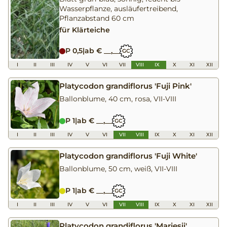
Wasserpflanze, ausläufertreibend,
Pflanzabstand 60 cm
für Klärteiche
P 0,5
|
ab € __,__
GC
I
II
III
IV
V
VI
VII
VIII
IX
X
XI
XII
Platycodon grandiflorus 'Fuji Pink'
Ballonblume, 40 cm, rosa, VII-VIII
P 1
|
ab € __,__
GC
I
II
III
IV
V
VI
VII
VIII
IX
X
XI
XII
Platycodon grandiflorus 'Fuji White'
Ballonblume, 50 cm, weiß, VII-VIII
P 1
|
ab € __,__
GC
I
II
III
IV
V
VI
VII
VIII
IX
X
XI
XII
Platycodon grandiflorus 'Mariesii'