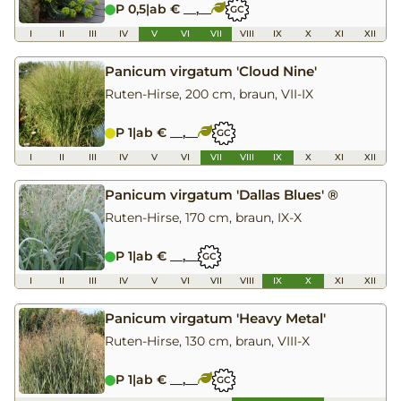
P 0,5
|
ab € __,__
GC
I
II
III
IV
V
VI
VII
VIII
IX
X
XI
XII
Panicum virgatum 'Cloud Nine'
Ruten-Hirse, 200 cm, braun, VII-IX
P 1
|
ab € __,__
GC
I
II
III
IV
V
VI
VII
VIII
IX
X
XI
XII
Panicum virgatum 'Dallas Blues' ®
Ruten-Hirse, 170 cm, braun, IX-X
P 1
|
ab € __,__
GC
I
II
III
IV
V
VI
VII
VIII
IX
X
XI
XII
Panicum virgatum 'Heavy Metal'
Ruten-Hirse, 130 cm, braun, VIII-X
P 1
|
ab € __,__
GC