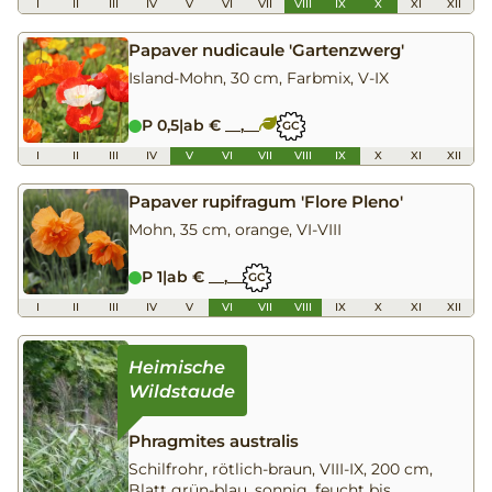
I
II
III
IV
V
VI
VII
VIII
IX
X
XI
XII
Papaver nudicaule 'Gartenzwerg'
Island-Mohn, 30 cm, Farbmix, V-IX
P 0,5
|
ab € __,__
GC
I
II
III
IV
V
VI
VII
VIII
IX
X
XI
XII
Papaver rupifragum 'Flore Pleno'
Mohn, 35 cm, orange, VI-VIII
P 1
|
ab € __,__
GC
I
II
III
IV
V
VI
VII
VIII
IX
X
XI
XII
Phragmites australis
Schilfrohr, rötlich-braun, VIII-IX, 200 cm,
Blatt grün-blau, sonnig, feucht bis