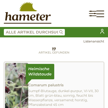
Listenansicht
17
ARTIKEL GEFUNDEN
Comarum palustris
Sumpf-Blutauge, dunkel-purpur, VI-VII, 30
cm, Blatt grün-blau, sonnig, feucht bis
Wasserpflanze, versamend; horstig,
Pflanzabstand 45 cm