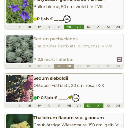
Ballonblume, 50 cm, violett, VII-VIII
P 1
|
ab € __,__
GC
I
II
III
IV
V
VI
VII
VIII
IX
X
XI
XII
Sedum pachyclados
Blaugrünes Fettblatt, 10 cm, rosa, VI-VII
P 0,5 nicht lieferbar
I
II
III
IV
V
VI
VII
VIII
IX
X
XI
XII
Sedum sieboldii
Oktober-Fettblatt, 20 cm, rosa, IX-X
P 0,5
|
ab € __,__
GC
I
II
III
IV
V
VI
VII
VIII
IX
X
XI
XII
Thalictrum flavum ssp. glaucum
Graublättrige Wiesenraute, 150 cm, gelb, VII-