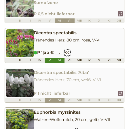
Sumpfzone
P 0,5 nicht lieferbar
I
II
III
IV
V
VI
VII
VIII
IX
X
XI
XII
Dicentra spectabilis
Tränendes Herz, 80 cm, rosa, V-VI
P 1
|
ab € __,__
GC
I
II
III
IV
V
VI
VII
VIII
IX
X
XI
XII
Dicentra spectabilis 'Alba'
Tränendes Herz, 70 cm, weiß, V-VI
P 1 nicht lieferbar
I
II
III
IV
V
VI
VII
VIII
IX
X
XI
XII
Euphorbia myrsinites
Walzen-Wolfsmilch, 20 cm, gelb, V-VII