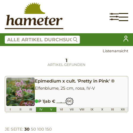
Listenansicht
1
ARTIKEL GEFUNDEN
Epimedium x cult. 'Pretty in Pink' ®
Elfenblume, 25 cm, rosa, IV-V
P 1
|
ab € __,__
GC
I
II
III
IV
V
VI
VII
VIII
IX
X
XI
XII
JE SEITE:
30
50
100
150