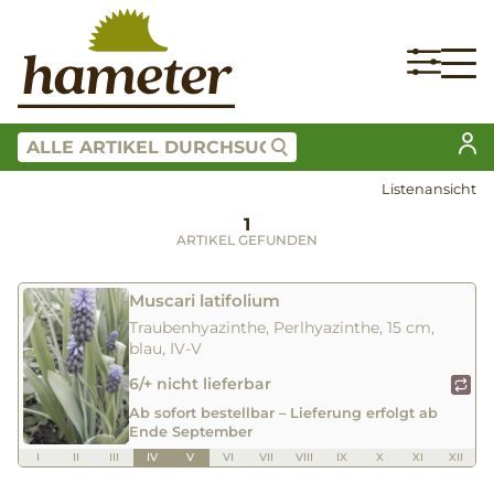
Listenansicht
1
ARTIKEL GEFUNDEN
Muscari latifolium
Traubenhyazinthe, Perlhyazinthe, 15 cm,
blau, IV-V
6/+ nicht lieferbar
Ab sofort bestellbar – Lieferung erfolgt ab
Ende September
I
II
III
IV
V
VI
VII
VIII
IX
X
XI
XII