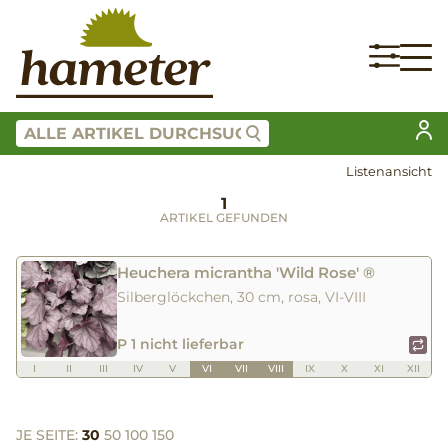
Listenansicht
1
ARTIKEL GEFUNDEN
Heuchera micrantha 'Wild Rose' ®
Silberglöckchen, 30 cm, rosa, VI-VIII
P 1 nicht lieferbar
I
II
III
IV
V
VI
VII
VIII
IX
X
XI
XII
JE SEITE:
30
50
100
150