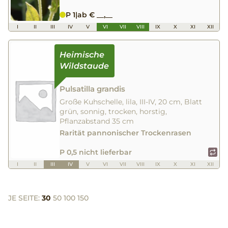
P 1
|
ab € __,__
I
II
III
IV
V
VI
VII
VIII
IX
X
XI
XII
Pulsatilla grandis
Große Kuhschelle, lila, III-IV, 20 cm, Blatt
grün, sonnig, trocken, horstig,
Pflanzabstand 35 cm
Rarität pannonischer Trockenrasen
P 0,5 nicht lieferbar
I
II
III
IV
V
VI
VII
VIII
IX
X
XI
XII
JE SEITE:
30
50
100
150