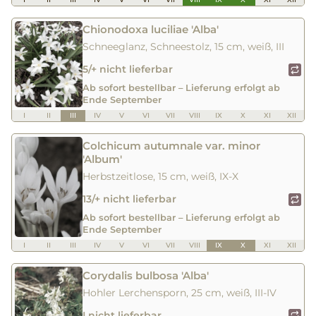
Chionodoxa luciliae 'Alba'
Schneeglanz, Schneestolz, 15 cm, weiß, III
5/+ nicht lieferbar
Ab sofort bestellbar – Lieferung erfolgt ab
Ende September
I
II
III
IV
V
VI
VII
VIII
IX
X
XI
XII
Colchicum autumnale var. minor
'Album'
Herbstzeitlose, 15 cm, weiß, IX-X
13/+ nicht lieferbar
Ab sofort bestellbar – Lieferung erfolgt ab
Ende September
I
II
III
IV
V
VI
VII
VIII
IX
X
XI
XII
Corydalis bulbosa 'Alba'
Hohler Lerchensporn, 25 cm, weiß, III-IV
I nicht lieferbar