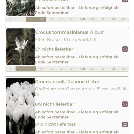
Ab sofort bestellbar – Lieferung erfolgt ab
Ende September
I
II
III
IV
V
VI
VII
VIII
IX
X
XI
XII
Crocus tommasinianus 'Albus'
Elfen-Krokus, 10 cm, weiß, II-III
5/+ nicht lieferbar
Ab sofort bestellbar – Lieferung erfolgt ab
Ende September
I
II
III
IV
V
VI
VII
VIII
IX
X
XI
XII
Crocus x cult. 'Jeanne d´Arc'
Großblumiger Gartenkrokus, 15 cm, weiß, III-
IV
8/9 nicht lieferbar
Ab sofort bestellbar – Lieferung erfolgt ab
Ende September
9/10 nicht lieferbar
Ab sofort bestellbar – Lieferung erfolgt ab