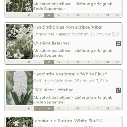
Ab sofort bestellbar – Lieferung erfolgt ab
Ende September
I
II
III
IV
V
VI
VII
VIII
IX
X
XI
XII
Hyacinthoides non scripta 'Alba'
Englisches Hasenglöckchen, 20 cm, weiß, V
7/+ nicht lieferbar
Ab sofort bestellbar – Lieferung erfolgt ab
Ende September
I
II
III
IV
V
VI
VII
VIII
IX
X
XI
XII
Hyacinthus orientalis 'White Fleur'
Gefüllte-Hyazinthen, 25 cm, weiß, IV-V
15/16 nicht lieferbar
Ab sofort bestellbar – Lieferung erfolgt ab
Ende September
I
II
III
IV
V
VI
VII
VIII
IX
X
XI
XII
Ipheion uniflorum 'White Star' ®