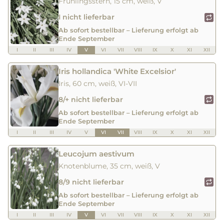
Frühlingsstern, 15 cm, weiß, V
I nicht lieferbar
Ab sofort bestellbar – Lieferung erfolgt ab
Ende September
I
II
III
IV
V
VI
VII
VIII
IX
X
XI
XII
Iris hollandica 'White Excelsior'
Iris, 60 cm, weiß, VI-VII
8/+ nicht lieferbar
Ab sofort bestellbar – Lieferung erfolgt ab
Ende September
I
II
III
IV
V
VI
VII
VIII
IX
X
XI
XII
Leucojum aestivum
Knotenblume, 35 cm, weiß, V
8/9 nicht lieferbar
Ab sofort bestellbar – Lieferung erfolgt ab
Ende September
I
II
III
IV
V
VI
VII
VIII
IX
X
XI
XII