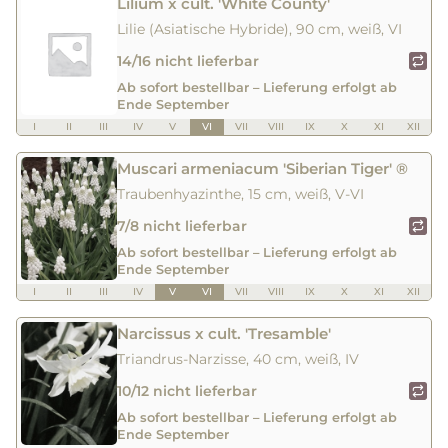
Lilium x cult. 'White County'
Lilie (Asiatische Hybride), 90 cm, weiß, VI
14/16 nicht lieferbar
Ab sofort bestellbar – Lieferung erfolgt ab
Ende September
I
II
III
IV
V
VI
VII
VIII
IX
X
XI
XII
Muscari armeniacum 'Siberian Tiger' ®
Traubenhyazinthe, 15 cm, weiß, V-VI
7/8 nicht lieferbar
Ab sofort bestellbar – Lieferung erfolgt ab
Ende September
I
II
III
IV
V
VI
VII
VIII
IX
X
XI
XII
Narcissus x cult. 'Tresamble'
Triandrus-Narzisse, 40 cm, weiß, IV
10/12 nicht lieferbar
Ab sofort bestellbar – Lieferung erfolgt ab
Ende September