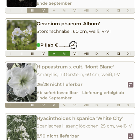
Ende September
I
II
III
IV
V
VI
VII
VIII
IX
X
XI
XII
Geranium phaeum 'Album'
Storchschnabel, 60 cm, weiß, V-VI
P 1
|
ab € __,__
GC
I
II
III
IV
V
VI
VII
VIII
IX
X
XI
XII
Hippeastrum x cult. 'Mont Blanc'
Amaryllis, Ritterstern, 60 cm, weiß, I-V
26/28 nicht lieferbar
Ab sofort bestellbar – Lieferung erfolgt ab
Ende September
I
II
III
IV
V
VI
VII
VIII
IX
X
XI
XII
Hyacinthoides hispanica 'White City'
Spanisches Hasenglöckchen, 25 cm, weiß, V
8/10 nicht lieferbar