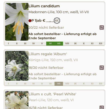
Lilium candidum
Madonnen-Lilie, 100 cm, weiß, VI-VII
P 1
|
ab € __,__
GC
20/22 nicht lieferbar
Ab sofort bestellbar – Lieferung erfolgt ab
Ende September
I
II
III
IV
V
VI
VII
VIII
IX
X
XI
XII
Lilium regale 'Album'
Königs-Lilie, 150 cm, weiß, VII
18/20 nicht lieferbar
Ab sofort bestellbar – Lieferung erfolgt ab
Ende September
I
II
III
IV
V
VI
VII
VIII
IX
X
XI
XII
Lilium x cult. 'Pearl White'
Pearl-Lilie, 120 cm, weiß, VI
16/18 nicht lieferbar