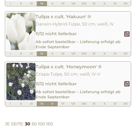
I
II
III
IV
V
VI
VII
VIII
IX
X
XI
XII
Tulipa x cult. 'Hakuun' ®
Darwin-Hybrid-Tulpe, 50 cm, weiß, IV
11/12 nicht lieferbar
Ab sofort bestellbar – Lieferung erfolgt ab
Ende September
I
II
III
IV
V
VI
VII
VIII
IX
X
XI
XII
Tulipa x cult. 'Honeymoon' ®
Crispa-Tulpe, 50 cm, weiß, IV-V
11/12 nicht lieferbar
Ab sofort bestellbar – Lieferung erfolgt ab
Ende September
I
II
III
IV
V
VI
VII
VIII
IX
X
XI
XII
JE SEITE:
30
50
100
150