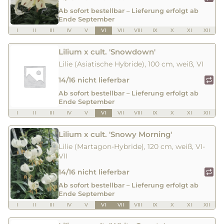
Ab sofort bestellbar – Lieferung erfolgt ab
Ende September
I
II
III
IV
V
VI
VII
VIII
IX
X
XI
XII
Lilium x cult. 'Snowdown'
Lilie (Asiatische Hybride), 100 cm, weiß, VI
14/16 nicht lieferbar
Ab sofort bestellbar – Lieferung erfolgt ab
Ende September
I
II
III
IV
V
VI
VII
VIII
IX
X
XI
XII
Lilium x cult. 'Snowy Morning'
Lilie (Martagon-Hybride), 120 cm, weiß, VI-
VII
14/16 nicht lieferbar
Ab sofort bestellbar – Lieferung erfolgt ab
Ende September
I
II
III
IV
V
VI
VII
VIII
IX
X
XI
XII