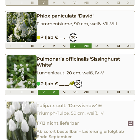
I
II
III
IV
V
VI
VII
VIII
IX
X
XI
XII
Phlox paniculata 'David'
Flammenblume, 90 cm, weiß, VII-VIII
P 1
|
ab € __,__
GC
I
II
III
IV
V
VI
VII
VIII
IX
X
XI
XII
Pulmonaria officinalis 'Sissinghurst
White'
Lungenkraut, 20 cm, weiß, IV-V
P 1
|
ab € __,__
GC
I
II
III
IV
V
VI
VII
VIII
IX
X
XI
XII
Tulipa x cult. 'Darwisnow' ®
Triumph-Tulpe, 50 cm, weiß, IV
11/12 nicht lieferbar
Ab sofort bestellbar – Lieferung erfolgt ab
Ende September