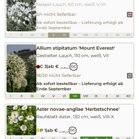
Neapel-Lauch, 60 cm, weiß, V-VI
5/+ nicht lieferbar
Ab sofort bestellbar – Lieferung erfolgt ab
Ende September
I
II
III
IV
V
VI
VII
VIII
IX
X
XI
XII
Allium stipitatum 'Mount Everest'
Gestielter-Lauch, 110 cm, weiß, VII
C 3
|
ab € __,__
GC
18/20 nicht lieferbar
Ab sofort bestellbar – Lieferung erfolgt ab
Ende September
I
II
III
IV
V
VI
VII
VIII
IX
X
XI
XII
Aster novae-angliae 'Herbstschnee'
Rauhblatt-Aster, 130 cm, weiß, VIII-X
P 1
|
ab € __,__
GC
I
II
III
IV
V
VI
VII
VIII
IX
X
XI
XII