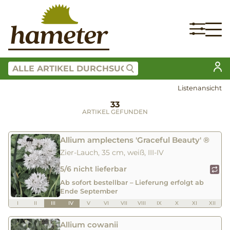
Listenansicht
33
ARTIKEL GEFUNDEN
Allium amplectens 'Graceful Beauty' ®
Zier-Lauch, 35 cm, weiß, III-IV
5/6 nicht lieferbar
Ab sofort bestellbar – Lieferung erfolgt ab
Ende September
I
II
III
IV
V
VI
VII
VIII
IX
X
XI
XII
Allium cowanii