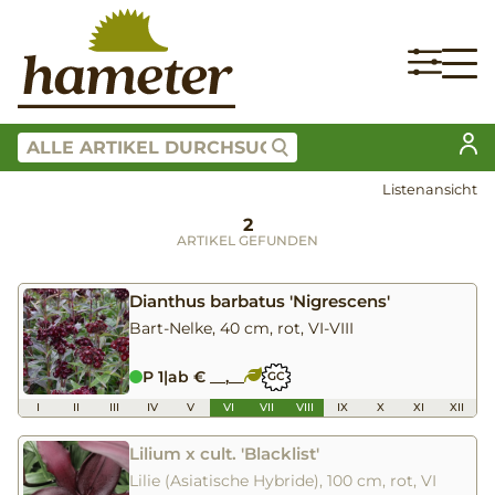
Listenansicht
2
ARTIKEL GEFUNDEN
Dianthus barbatus 'Nigrescens'
Bart-Nelke, 40 cm, rot, VI-VIII
P 1
|
ab € __,__
GC
I
II
III
IV
V
VI
VII
VIII
IX
X
XI
XII
Lilium x cult. 'Blacklist'
Lilie (Asiatische Hybride), 100 cm, rot, VI