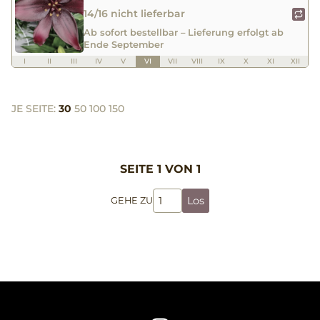
14/16 nicht lieferbar
Ab sofort bestellbar – Lieferung erfolgt ab
Ende September
I
II
III
IV
V
VI
VII
VIII
IX
X
XI
XII
JE SEITE:
30
50
100
150
SEITE 1 VON 1
Los
GEHE ZU