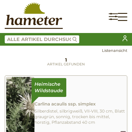
Listenansicht
1
ARTIKEL GEFUNDEN
Carlina acaulis ssp. simplex
Silberdistel, silbrigweiß, VII-VIII, 30 cm, Blatt
graugrün, sonnig, trocken bis mittel,
horstig, Pflanzabstand 40 cm