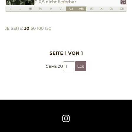
P 0,5 nicht lieferbar
I
II
III
IV
V
VI
VII
VIII
IX
X
XI
XII
JE SEITE:
30
50
100
150
SEITE 1 VON 1
Los
GEHE ZU