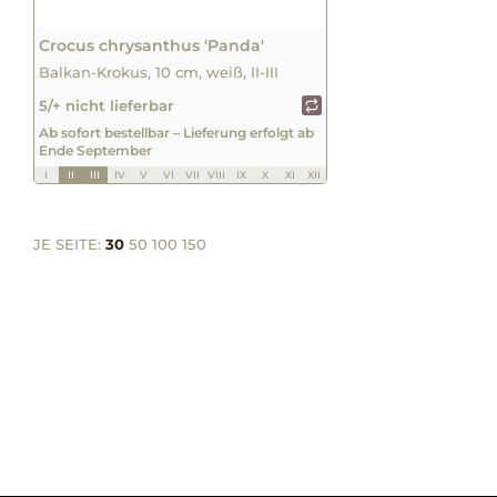
Crocus chrysanthus 'Panda'
Balkan-Krokus, 10 cm, weiß, II-III
5/+ nicht lieferbar
Ab sofort bestellbar – Lieferung erfolgt ab
Ende September
I
II
III
IV
V
VI
VII
VIII
IX
X
XI
XII
JE SEITE:
30
50
100
150