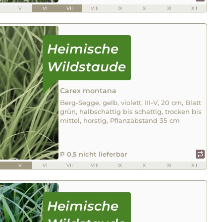
V
VI
VII
VIII
IX
X
XI
XII
Carex montana
Berg-Segge, gelb, violett, III-V, 20 cm, Blatt
grün, halbschattig bis schattig, trocken bis
mittel, horstig, Pflanzabstand 35 cm
P 0,5 nicht lieferbar
V
VI
VII
VIII
IX
X
XI
XII