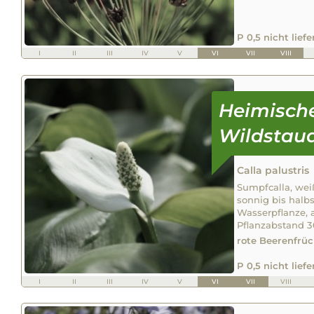
P 0,5 nicht lief
I
II
III
IV
V
VI
VII
VIII
Calla palustris
Sumpfcalla, weiß
sonnig bis halbs
Wasserpflanze, 
Pflanzabstand 
rote Beerenfrüc
P 0,5 nicht lief
I
II
III
IV
V
VI
VII
VIII