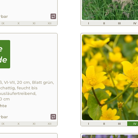
erbar
IX
X
XI
XII
I
II
III
IV
, VI-VII, 20 cm, Blatt grün,
chattig, feucht bis
ausläufertreibend,
30 cm
hte
erbar
IX
X
XI
XII
I
II
III
IV