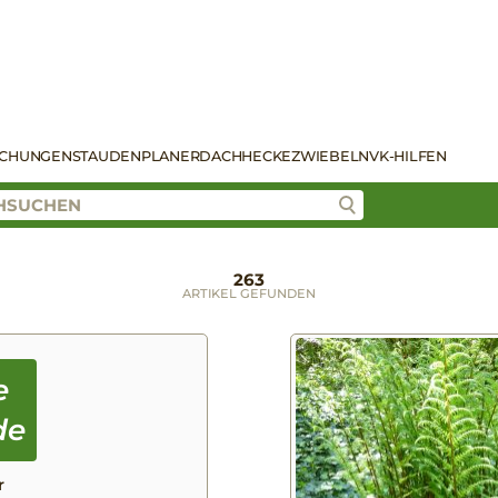
SCHUNGEN
STAUDENPLANER
DACH
HECKE
ZWIEBELN
VK-HILFEN
263
ARTIKEL GEFUNDEN
r