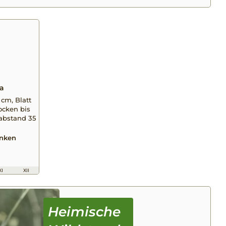
a
 cm, Blatt
rocken bis
zabstand 35
anken
XI
XII