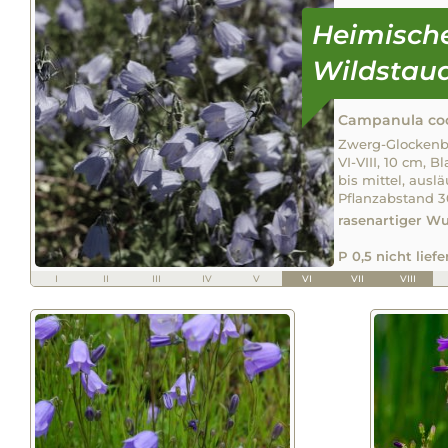
Campanula coch
Zwerg-Glockenbl
VI-VIII, 10 cm, B
bis mittel, auslä
Pflanzabstand 
rasenartiger W
P 0,5 nicht lief
I
II
III
IV
V
VI
VII
VIII