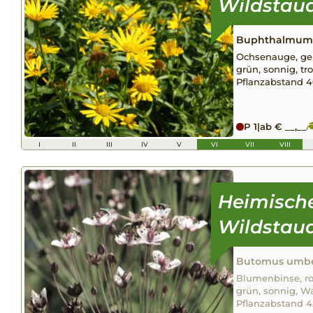
Buphthalmum s
Ochsenauge, gelb
grün, sonnig, tro
Pflanzabstand 
P 1
|
ab € __,__
I
II
III
IV
V
VI
VII
VIII
Butomus umbe
Blumenbinse, ros
grün, sonnig, Wa
Pflanzabstand 