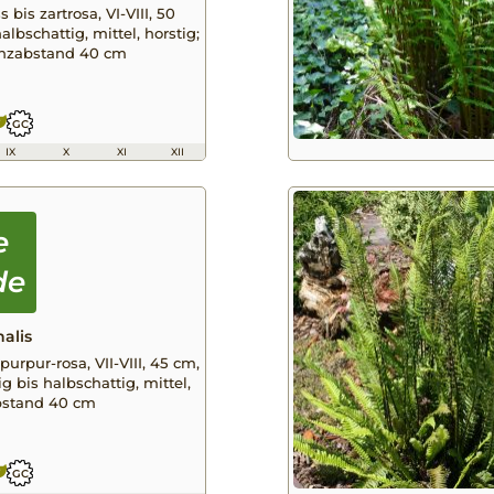
 bis zartrosa, VI-VIII, 50
albschattig, mittel, horstig;
anzabstand 40 cm
GC
IX
X
XI
XII
nalis
purpur-rosa, VII-VIII, 45 cm,
g bis halbschattig, mittel,
abstand 40 cm
GC