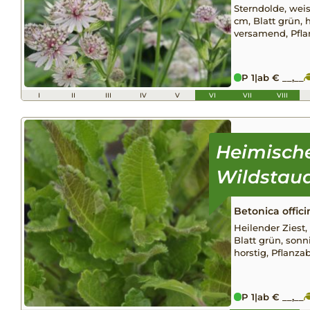
Sterndolde, weiss
cm, Blatt grün, h
versamend, Pfl
P 1
|
ab € __,__
I
II
III
IV
V
VI
VII
VIII
Betonica offici
Heilender Ziest, 
Blatt grün, sonni
horstig, Pflanz
P 1
|
ab € __,__