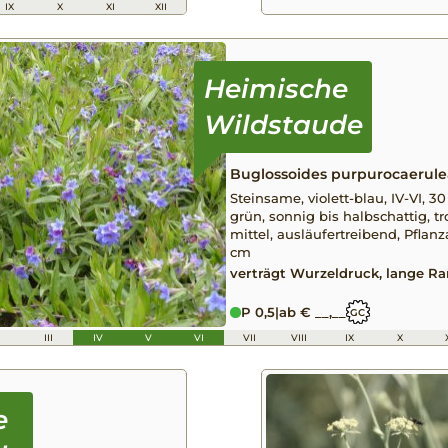
IX
X
XI
XII
Buglossoides purpurocaerule
Steinsame, violett-blau, IV-VI, 30
grün, sonnig bis halbschattig, t
mittel, ausläufertreibend, Pflan
cm
verträgt Wurzeldruck, lange R
P 0,5
|
ab € __,__
GC
I
III
IV
V
VI
VII
VIII
IX
X