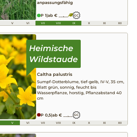
anpassungsfähig
P 1
|
ab € __,__
GC
V
VI
VII
VIII
IX
X
XI
XII
Caltha palustris
Sumpf-Dotterblume, tief-gelb, IV-V, 35 cm,
Blatt grün, sonnig, feucht bis
Wasserpflanze, horstig, Pflanzabstand 40
cm
P 0,5
|
ab € __,__
GC
V
VI
VII
VIII
IX
X
XI
XII