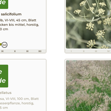
alicifolium
, VI-VIII, 45 cm, Blatt
cken bis mittel, horstig,
40 cm
GC
IX
X
XI
XII
I
II
III
IV
llatus
a, VI-VIII, 100 cm, Blatt
sserpflanze, horstig,
45 cm