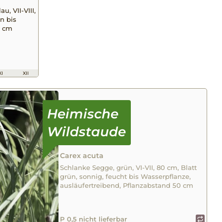
, VII-VIII,
n bis
0 cm
XI
XII
Carex acuta
Schlanke Segge, grün, VI-VII, 80 cm, Blatt
grün, sonnig, feucht bis Wasserpflanze,
ausläufertreibend, Pflanzabstand 50 cm
P 0,5 nicht lieferbar