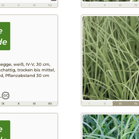
IX
X
XI
XII
I
II
III
IV
gge, weiß, IV-V, 30 cm,
chattig, trocken bis mittel,
nd, Pflanzabstand 30 cm
_
GC
IX
X
XI
XII
I
II
III
IV