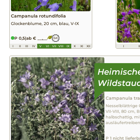
Campanula rotundifolia
Glockenblume, 20 cm, blau, V-IX
P 0,5
|
ab € __,__
GC
I
II
III
IV
V
VI
VII
VIII
IX
X
XI
XII
I
I
Campanula tr
Nesselblättrige 
VII-VIII, 80 cm, 
halbschattig, mi
ausläufertreibe
P 1 nicht lieferb