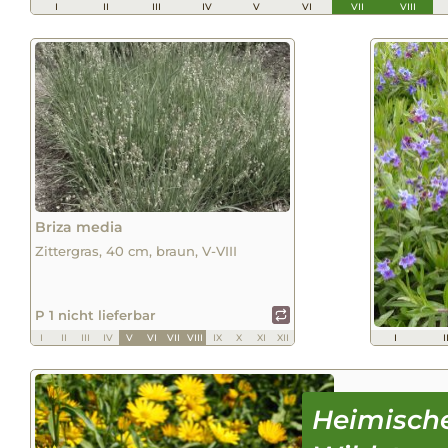
I
II
III
IV
V
VI
VII
VIII
Briza media
Zittergras, 40 cm, braun, V-VIII
P 1 nicht lieferbar
I
II
III
IV
V
VI
VII
VIII
IX
X
XI
XII
I
I