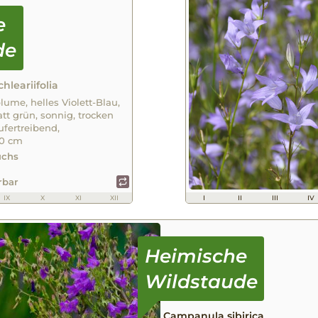
leariifolia
ume, helles Violett-Blau,
latt grün, sonnig, trocken
ufertreibend,
30 cm
uchs
erbar
IX
X
XI
XII
I
II
III
IV
Campanula sibirica