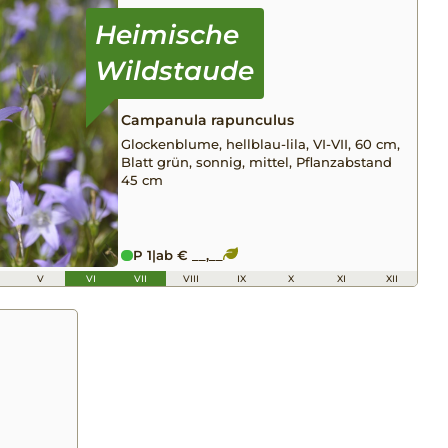
Campanula rapunculus
Glockenblume, hellblau-lila, VI-VII, 60 cm,
Blatt grün, sonnig, mittel, Pflanzabstand
45 cm
P 1
|
ab € __,__
V
VI
VII
VIII
IX
X
XI
XII