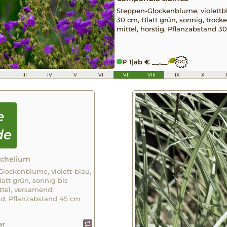
Steppen-Glockenblume, violettblau
30 cm, Blatt grün, sonnig, trocke
mittel, horstig, Pflanzabstand 3
P 1
|
ab € __,__
GC
I
III
IV
V
VI
VII
VIII
IX
X
achelium
Glockenblume, violett-blau,
Blatt grün, sonnig bis
ttel, versamend;
nd, Pflanzabstand 45 cm
ar