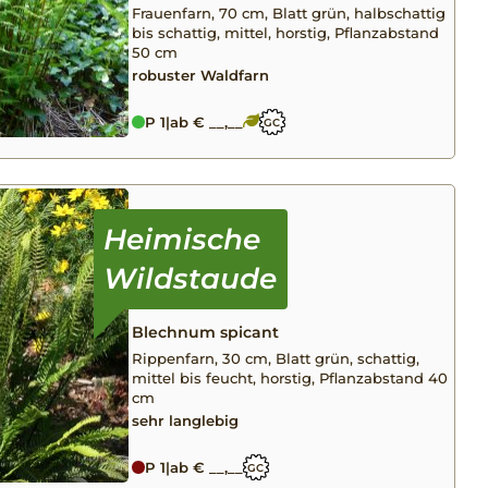
Frauenfarn, 70 cm, Blatt grün, halbschattig
bis schattig, mittel, horstig, Pflanzabstand
50 cm
robuster Waldfarn
P 1
|
ab € __,__
GC
Blechnum spicant
Rippenfarn, 30 cm, Blatt grün, schattig,
mittel bis feucht, horstig, Pflanzabstand 40
cm
sehr langlebig
P 1
|
ab € __,__
GC