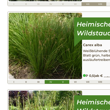
I
II
III
IV
V
VI
VII
VIII
Carex alba
Weißblühende Se
Blatt grün, halbs
ausläufertreibe
P 0,5
|
ab € __,_
I
II
III
IV
V
VI
VII
VIII