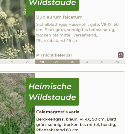
Bupleurum falcatum
Sichelblättriges Hasenohr, gelb, VII-IX, 50
cm, Blatt grün, sonnig bis halbschattig,
trocken bis mittel, versamend,
Pflanzabstand 45 cm
P 1 nicht lieferbar
V
VI
VII
VIII
IX
X
XI
XII
Calamagrostis varia
Berg-Reitgras, braun, VII-IX, 90 cm, Blatt
grün, sonnig, trocken bis mittel, horstig,
Pflanzabstand 60 cm