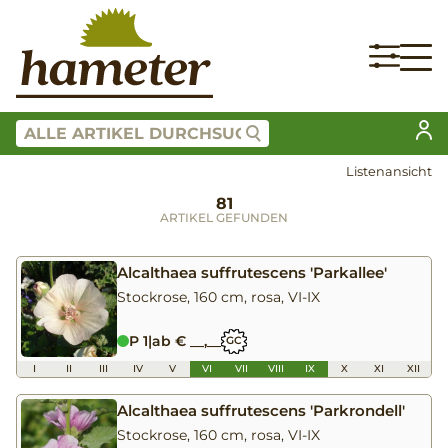
Listenansicht
81
ARTIKEL GEFUNDEN
Alcalthaea suffrutescens 'Parkallee'
Stockrose, 160 cm, rosa, VI-IX
P 1
|
ab € __,__
GC
I
II
III
IV
V
VI
VII
VIII
IX
X
XI
XII
Alcalthaea suffrutescens 'Parkrondell'
Stockrose, 160 cm, rosa, VI-IX