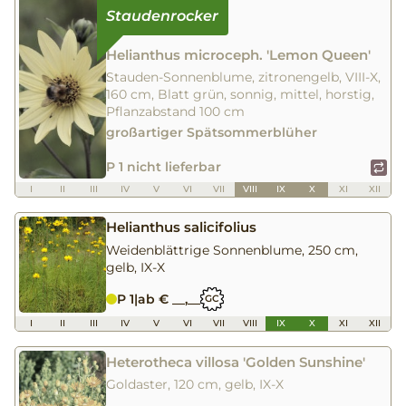
Helianthus microceph. 'Lemon Queen'
Stauden-Sonnenblume, zitronengelb, VIII-X,
160 cm, Blatt grün, sonnig, mittel, horstig,
Pflanzabstand 100 cm
großartiger Spätsommerblüher
P 1 nicht lieferbar
I
II
III
IV
V
VI
VII
VIII
IX
X
XI
XII
Helianthus salicifolius
Weidenblättrige Sonnenblume, 250 cm,
gelb, IX-X
P 1
|
ab € __,__
GC
I
II
III
IV
V
VI
VII
VIII
IX
X
XI
XII
Heterotheca villosa 'Golden Sunshine'
Goldaster, 120 cm, gelb, IX-X