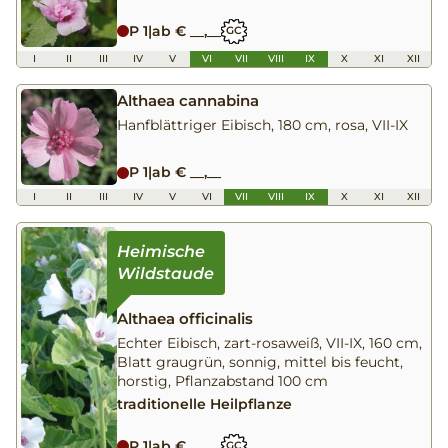
P 1
|
ab € __,__
GC
I
II
III
IV
V
VI
VII
VIII
IX
X
XI
XII
Althaea cannabina
Hanfblättriger Eibisch, 180 cm, rosa, VII-IX
P 1
|
ab € __,__
I
II
III
IV
V
VI
VII
VIII
IX
X
XI
XII
Althaea officinalis
Echter Eibisch, zart-rosaweiß, VII-IX, 160 cm,
Blatt graugrün, sonnig, mittel bis feucht,
horstig, Pflanzabstand 100 cm
traditionelle Heilpflanze
P 1
|
ab € __,__
GC