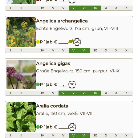
I
II
III
IV
V
VI
VII
VIII
IX
X
XI
XII
Angelica archangelica
Echte Engelwurz, 175 cm, grün, VII-VIII
P 1
|
ab € __,__
GC
I
II
III
IV
V
VI
VII
VIII
IX
X
XI
XII
Angelica gigas
Große Engelwurz, 150 cm, purpur, VI-IX
P 1
|
ab € __,__
GC
I
II
III
IV
V
VI
VII
VIII
IX
X
XI
XII
Aralia cordata
Aralie, 150 cm, weiß, VII-VIII
P 1
|
ab € __,__
GC
I
II
III
IV
V
VI
VII
VIII
IX
X
XI
XII