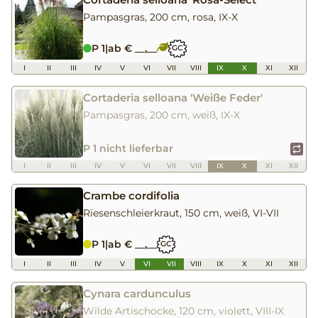
Pampasgras, 200 cm, rosa, IX-X
P 1
|
ab € __,__
GC
I
II
III
IV
V
VI
VII
VIII
IX
X
XI
XII
Cortaderia selloana 'Weiße Feder'
Pampasgras, 200 cm, weiß, IX-X
P 1 nicht lieferbar
I
II
III
IV
V
VI
VII
VIII
IX
X
XI
XII
Crambe cordifolia
Riesenschleierkraut, 150 cm, weiß, VI-VII
P 1
|
ab € __,__
GC
I
II
III
IV
V
VI
VII
VIII
IX
X
XI
XII
Cynara cardunculus
Wilde Artischocke, 120 cm, violett, VIII-IX