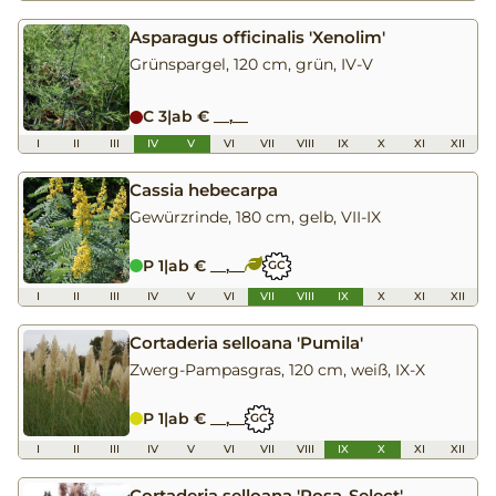
Asparagus officinalis 'Xenolim'
Grünspargel, 120 cm, grün, IV-V
C 3
|
ab € __,__
I
II
III
IV
V
VI
VII
VIII
IX
X
XI
XII
Cassia hebecarpa
Gewürzrinde, 180 cm, gelb, VII-IX
P 1
|
ab € __,__
GC
I
II
III
IV
V
VI
VII
VIII
IX
X
XI
XII
Cortaderia selloana 'Pumila'
Zwerg-Pampasgras, 120 cm, weiß, IX-X
P 1
|
ab € __,__
GC
I
II
III
IV
V
VI
VII
VIII
IX
X
XI
XII
Cortaderia selloana 'Rosa-Select'