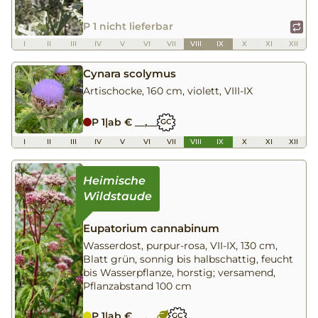
P 1 nicht lieferbar
I
II
III
IV
V
VI
VII
VIII
IX
X
XI
XII
Cynara scolymus
Artischocke, 160 cm, violett, VIII-IX
P 1
|
ab € __,__
GC
I
II
III
IV
V
VI
VII
VIII
IX
X
XI
XII
Eupatorium cannabinum
Wasserdost, purpur-rosa, VII-IX, 130 cm,
Blatt grün, sonnig bis halbschattig, feucht
bis Wasserpflanze, horstig; versamend,
Pflanzabstand 100 cm
P 1
|
ab € __,__
GC