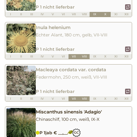
P 1 nicht lieferbar
I
II
III
IV
V
VI
VII
VIII
IX
X
XI
XII
Inula helenium
Echter Alant, 180 cm, gelb, VII-VIII
P 1 nicht lieferbar
I
II
III
IV
V
VI
VII
VIII
IX
X
XI
XII
Macleaya cordata var. cordata
Federmohn, 250 cm, weiß, VII-VIII
P 1 nicht lieferbar
I
II
III
IV
V
VI
VII
VIII
IX
X
XI
XII
Miscanthus sinensis 'Adagio'
Chinaschilf, 100 cm, weiß, IX-X
P 1
|
ab € __,__
GC