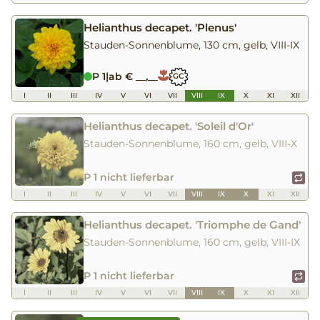
Helianthus decapet. 'Plenus'
Stauden-Sonnenblume, 130 cm, gelb, VIII-IX
P 1
|
ab € __,__
GC
I
II
III
IV
V
VI
VII
VIII
IX
X
XI
XII
Helianthus decapet. 'Soleil d'Or'
Stauden-Sonnenblume, 160 cm, gelb, VIII-X
P 1 nicht lieferbar
I
II
III
IV
V
VI
VII
VIII
IX
X
XI
XII
Helianthus decapet. 'Triomphe de Gand'
Stauden-Sonnenblume, 160 cm, gelb, VIII-IX
P 1 nicht lieferbar
I
II
III
IV
V
VI
VII
VIII
IX
X
XI
XII