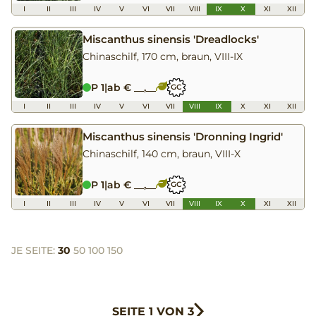
I
II
III
IV
V
VI
VII
VIII
IX
X
XI
XII
Miscanthus sinensis 'Dreadlocks'
Chinaschilf, 170 cm, braun, VIII-IX
P 1
|
ab € __,__
GC
I
II
III
IV
V
VI
VII
VIII
IX
X
XI
XII
Miscanthus sinensis 'Dronning Ingrid'
Chinaschilf, 140 cm, braun, VIII-X
P 1
|
ab € __,__
GC
I
II
III
IV
V
VI
VII
VIII
IX
X
XI
XII
JE SEITE:
30
50
100
150
SEITE 1 VON 3