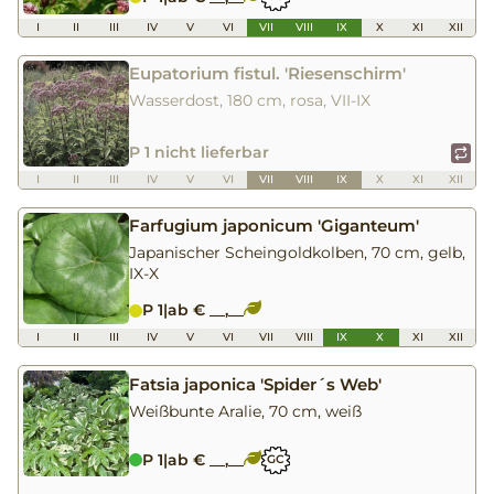
I
II
III
IV
V
VI
VII
VIII
IX
X
XI
XII
Eupatorium fistul. 'Riesenschirm'
Wasserdost, 180 cm, rosa, VII-IX
P 1 nicht lieferbar
I
II
III
IV
V
VI
VII
VIII
IX
X
XI
XII
Farfugium japonicum 'Giganteum'
Japanischer Scheingoldkolben, 70 cm, gelb,
IX-X
P 1
|
ab € __,__
I
II
III
IV
V
VI
VII
VIII
IX
X
XI
XII
Fatsia japonica 'Spider´s Web'
Weißbunte Aralie, 70 cm, weiß
P 1
|
ab € __,__
GC