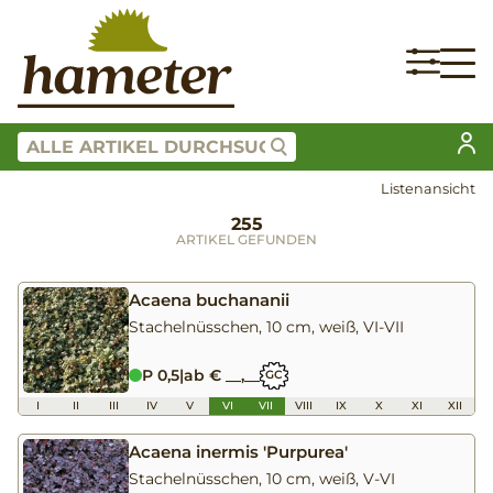
Listenansicht
255
ARTIKEL GEFUNDEN
Acaena buchananii
Stachelnüsschen, 10 cm, weiß, VI-VII
P 0,5
|
ab € __,__
GC
I
II
III
IV
V
VI
VII
VIII
IX
X
XI
XII
Acaena inermis 'Purpurea'
Stachelnüsschen, 10 cm, weiß, V-VI