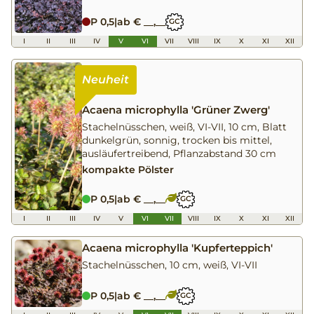
P 0,5
|
ab € __,__
GC
I
II
III
IV
V
VI
VII
VIII
IX
X
XI
XII
Acaena microphylla 'Grüner Zwerg'
Stachelnüsschen, weiß, VI-VII, 10 cm, Blatt
dunkelgrün, sonnig, trocken bis mittel,
ausläufertreibend, Pflanzabstand 30 cm
kompakte Pölster
P 0,5
|
ab € __,__
GC
I
II
III
IV
V
VI
VII
VIII
IX
X
XI
XII
Acaena microphylla 'Kupferteppich'
Stachelnüsschen, 10 cm, weiß, VI-VII
P 0,5
|
ab € __,__
GC