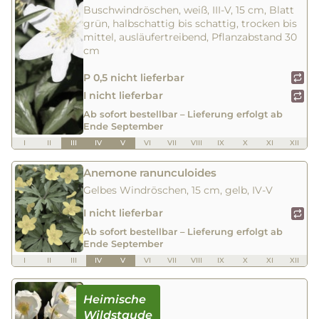
Buschwindröschen, weiß, III-V, 15 cm, Blatt
grün, halbschattig bis schattig, trocken bis
mittel, ausläufertreibend, Pflanzabstand 30
cm
P 0,5 nicht lieferbar
I nicht lieferbar
Ab sofort bestellbar – Lieferung erfolgt ab
Ende September
I
II
III
IV
V
VI
VII
VIII
IX
X
XI
XII
Anemone ranunculoides
Gelbes Windröschen, 15 cm, gelb, IV-V
I nicht lieferbar
Ab sofort bestellbar – Lieferung erfolgt ab
Ende September
I
II
III
IV
V
VI
VII
VIII
IX
X
XI
XII