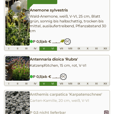
Anemone sylvestris
Wald-Anemone, weiß, V-VI, 25 cm, Blatt
grün, sonnig bis halbschattig, trocken bis
mittel, ausläufertreibend, Pflanzabstand 30
cm
P 0,5
|
ab € __,__
GC
I
II
III
IV
V
VI
VII
VIII
IX
X
XI
XII
Antennaria dioica 'Rubra'
Katzenpfötchen, 15 cm, rot, V-VI
P 0,5
|
ab € __,__
GC
I
II
III
IV
V
VI
VII
VIII
IX
X
XI
XII
Anthemis carpatica 'Karpatenschnee'
Garten-Kamille, 20 cm, weiß, V-VI
P 0,5 nicht lieferbar