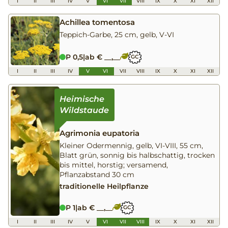
I
II
III
IV
V
VI
VII
VIII
IX
X
XI
XII
Achillea tomentosa
Teppich-Garbe, 25 cm, gelb, V-VI
P 0,5
|
ab € __,__
GC
I
II
III
IV
V
VI
VII
VIII
IX
X
XI
XII
Agrimonia eupatoria
Kleiner Odermennig, gelb, VI-VIII, 55 cm,
Blatt grün, sonnig bis halbschattig, trocken
bis mittel, horstig; versamend,
Pflanzabstand 30 cm
traditionelle Heilpflanze
P 1
|
ab € __,__
GC
I
II
III
IV
V
VI
VII
VIII
IX
X
XI
XII