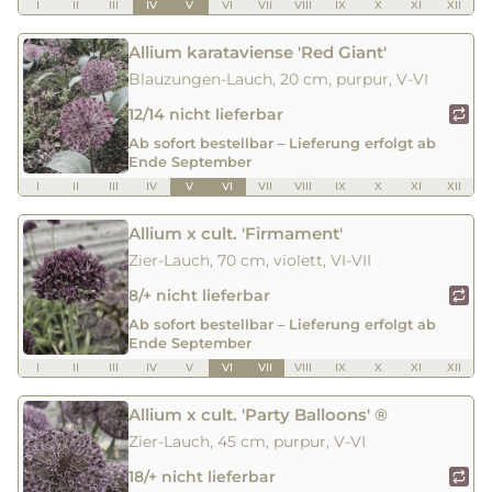
I
II
III
IV
V
VI
VII
VIII
IX
X
XI
XII
Allium karataviense 'Red Giant'
Blauzungen-Lauch, 20 cm, purpur, V-VI
12/14 nicht lieferbar
Ab sofort bestellbar – Lieferung erfolgt ab
Ende September
I
II
III
IV
V
VI
VII
VIII
IX
X
XI
XII
Allium x cult. 'Firmament'
Zier-Lauch, 70 cm, violett, VI-VII
8/+ nicht lieferbar
Ab sofort bestellbar – Lieferung erfolgt ab
Ende September
I
II
III
IV
V
VI
VII
VIII
IX
X
XI
XII
Allium x cult. 'Party Balloons' ®
Zier-Lauch, 45 cm, purpur, V-VI
18/+ nicht lieferbar