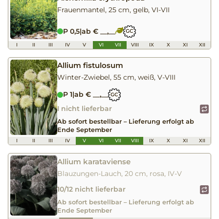
Frauenmantel, 25 cm, gelb, VI-VII
P 0,5
|
ab € __,__
GC
I
II
III
IV
V
VI
VII
VIII
IX
X
XI
XII
Allium fistulosum
Winter-Zwiebel, 55 cm, weiß, V-VIII
P 1
|
ab € __,__
GC
I nicht lieferbar
Ab sofort bestellbar – Lieferung erfolgt ab
Ende September
I
II
III
IV
V
VI
VII
VIII
IX
X
XI
XII
Allium karataviense
Blauzungen-Lauch, 20 cm, rosa, IV-V
10/12 nicht lieferbar
Ab sofort bestellbar – Lieferung erfolgt ab
Ende September