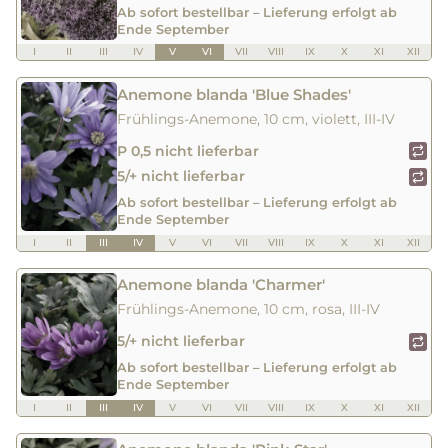
Ab sofort bestellbar – Lieferung erfolgt ab
Ende September
I
II
III
IV
V
VI
VII
VIII
IX
X
XI
XII
Anemone blanda 'Blue Shades'
Frühlings-Anemone, 10 cm, violett, III-IV
P 0,5 nicht lieferbar
5/+ nicht lieferbar
Ab sofort bestellbar – Lieferung erfolgt ab
Ende September
I
II
III
IV
V
VI
VII
VIII
IX
X
XI
XII
Anemone blanda 'Charmer'
Frühlings-Anemone, 10 cm, rosa, III-IV
5/+ nicht lieferbar
Ab sofort bestellbar – Lieferung erfolgt ab
Ende September
I
II
III
IV
V
VI
VII
VIII
IX
X
XI
XII