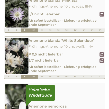
Anemone blanda 'Pink Star'
Frühlings-Anemone, 10 cm, rosa, III-IV
5/+ nicht lieferbar
Ab sofort bestellbar – Lieferung erfolgt ab
Ende September
I
II
III
IV
V
VI
VII
VIII
IX
X
XI
XII
Anemone blanda 'White Splendour'
Frühlings-Anemone, 10 cm, weiß, III-IV
P 0,5 nicht lieferbar
5/7 nicht lieferbar
Ab sofort bestellbar – Lieferung erfolgt ab
Ende September
I
II
III
IV
V
VI
VII
VIII
IX
X
XI
XII
Anemone nemorosa