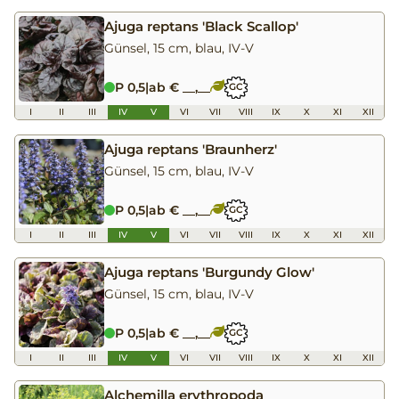
Ajuga reptans 'Black Scallop'
Günsel, 15 cm, blau, IV-V
P 0,5
|
ab € __,__
GC
I
II
III
IV
V
VI
VII
VIII
IX
X
XI
XII
Ajuga reptans 'Braunherz'
Günsel, 15 cm, blau, IV-V
P 0,5
|
ab € __,__
GC
I
II
III
IV
V
VI
VII
VIII
IX
X
XI
XII
Ajuga reptans 'Burgundy Glow'
Günsel, 15 cm, blau, IV-V
P 0,5
|
ab € __,__
GC
I
II
III
IV
V
VI
VII
VIII
IX
X
XI
XII
Alchemilla erythropoda