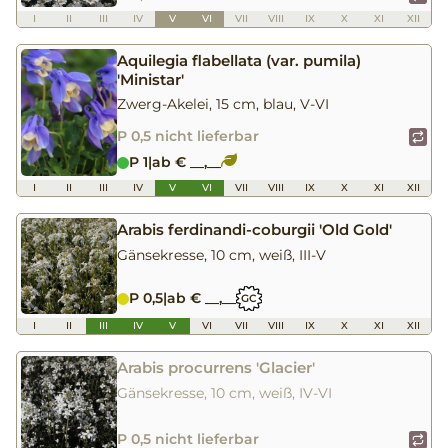
I
II
III
IV
V
VI
VII
VIII
IX
X
XI
XII
Aquilegia flabellata (var. pumila)
'Ministar'
Zwerg-Akelei, 15 cm, blau, V-VI
P 0,5 nicht lieferbar
P 1
|
ab € __,__
I
II
III
IV
V
VI
VII
VIII
IX
X
XI
XII
Arabis ferdinandi-coburgii 'Old Gold'
Gänsekresse, 10 cm, weiß, III-V
P 0,5
|
ab € __,__
GC
I
II
III
IV
V
VI
VII
VIII
IX
X
XI
XII
Arabis procurrens 'Glacier'
Gänsekresse, 10 cm, weiß, IV-VI
P 0,5 nicht lieferbar