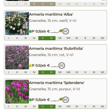
I
II
III
IV
V
VI
VII
VIII
IX
X
XI
XII
Armeria maritima 'Alba'
Grasnelke, 15 cm, weiß, V-VI
P 0,5
|
ab € __,__
GC
I
II
III
IV
V
VI
VII
VIII
IX
X
XI
XII
Armeria maritima 'Rubrifolia'
Grasnelke, 15 cm, rot, V-VI
P 0,5
|
ab € __,__
GC
I
II
III
IV
V
VI
VII
VIII
IX
X
XI
XII
Armeria maritima 'Splendens'
Grasnelke, 15 cm, purpur, V-VI
P 0,5
|
ab € __,__
GC
I
II
III
IV
V
VI
VII
VIII
IX
X
XI
XII