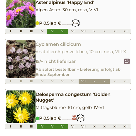
Aster alpinus 'Happy End'
Alpen-Aster, 30 cm, rosa, V-VI
P 0,5
|
ab € __,__
GC
I
II
III
IV
V
VI
VII
VIII
IX
X
XI
XII
Cyclamen cilicicum
Anatolien-Alpenveilchen, 10 cm, rosa, VIII-X
15/+ nicht lieferbar
Ab sofort bestellbar – Lieferung erfolgt ab
Ende September
I
II
III
IV
V
VI
VII
VIII
IX
X
XI
XII
Delosperma congestum 'Golden
Nugget'
Mittagsblume, 10 cm, gelb, IV-VI
P 0,5
|
ab € __,__
GC
I
II
III
IV
V
VI
VII
VIII
IX
X
XI
XII