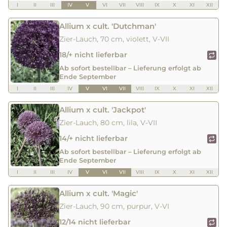
I
II
III
IV
V
VI
VII
VIII
IX
X
XI
XII
Allium x cult. 'Dutchman'
Zier-Lauch, 70 cm, violett, V-VII
18/+ nicht lieferbar
Ab sofort bestellbar – Lieferung erfolgt ab
Ende September
I
II
III
IV
V
VI
VII
VIII
IX
X
XI
XII
Allium x cult. 'Jackpot'
Zier-Lauch, 80 cm, lila, V-VII
14/+ nicht lieferbar
Ab sofort bestellbar – Lieferung erfolgt ab
Ende September
I
II
III
IV
V
VI
VII
VIII
IX
X
XI
XII
Allium x cult. 'Magic'
Zier-Lauch, 90 cm, purpur, V-VI
12/14 nicht lieferbar