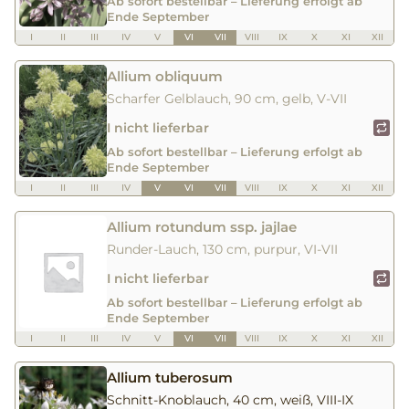
Ab sofort bestellbar – Lieferung erfolgt ab
Ende September
I
II
III
IV
V
VI
VII
VIII
IX
X
XI
XII
Allium obliquum
Scharfer Gelblauch, 90 cm, gelb, V-VII
I nicht lieferbar
Ab sofort bestellbar – Lieferung erfolgt ab
Ende September
I
II
III
IV
V
VI
VII
VIII
IX
X
XI
XII
Allium rotundum ssp. jajlae
Runder-Lauch, 130 cm, purpur, VI-VII
I nicht lieferbar
Ab sofort bestellbar – Lieferung erfolgt ab
Ende September
I
II
III
IV
V
VI
VII
VIII
IX
X
XI
XII
Allium tuberosum
Schnitt-Knoblauch, 40 cm, weiß, VIII-IX