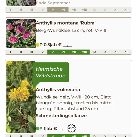
Ende September
I
II
III
IV
V
VI
VII
VIII
IX
X
XI
XII
Anthyllis montana 'Rubra'
Berg-Wundklee, 15 cm, rot, V-VIII
P 0,5
|
ab € __,__
I
II
III
IV
V
VI
VII
VIII
IX
X
XI
XII
Anthyllis vulneraria
Wundklee, gelb, V-VIII, 20 cm, Blatt
blaugrün, sonnig, trocken bis mittel,
horstig, Pflanzabstand 25 cm
Schmetterlingspflanze
P 1
|
ab € __,__
GC
I
II
III
IV
V
VI
VII
VIII
IX
X
XI
XII