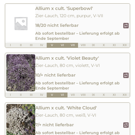
Allium x cult. 'Superbowl'
Zier-Lauch, 120 cm, purpur, V-VII
18/20 nicht lieferbar
Ab sofort bestellbar – Lieferung erfolgt ab
Ende September
I
II
III
IV
V
VI
VII
VIII
IX
X
XI
XII
Allium x cult. 'Violet Beauty'
Zier-Lauch, 80 cm, violett, V-VI
10/+ nicht lieferbar
Ab sofort bestellbar – Lieferung erfolgt ab
Ende September
I
II
III
IV
V
VI
VII
VIII
IX
X
XI
XII
Allium x cult. 'White Cloud'
Zier-Lauch, 80 cm, weiß, V-VI
7/+ nicht lieferbar
Ab sofort bestellbar – Lieferung erfolgt ab