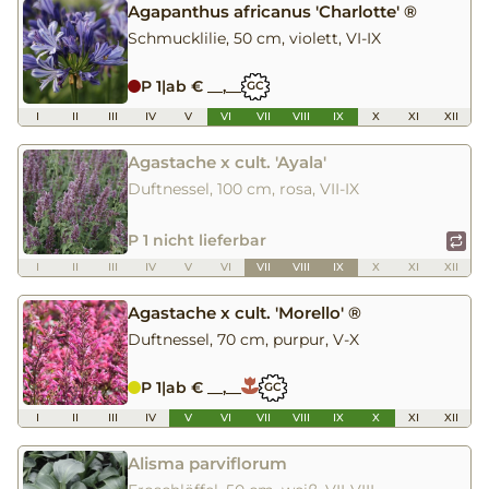
Agapanthus africanus 'Charlotte' ®
Schmucklilie, 50 cm, violett, VI-IX
P 1
|
ab € __,__
GC
I
II
III
IV
V
VI
VII
VIII
IX
X
XI
XII
Agastache x cult. 'Ayala'
Duftnessel, 100 cm, rosa, VII-IX
P 1 nicht lieferbar
I
II
III
IV
V
VI
VII
VIII
IX
X
XI
XII
Agastache x cult. 'Morello' ®
Duftnessel, 70 cm, purpur, V-X
P 1
|
ab € __,__
GC
I
II
III
IV
V
VI
VII
VIII
IX
X
XI
XII
Alisma parviflorum