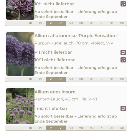
10/+ nicht lieferbar
Ab sofort bestellbar – Lieferung erfolgt ab
Ende September
I
II
III
IV
V
VI
VII
VIII
IX
X
XI
XII
Allium aflatunense 'Purple Sensation'
Purpur-Kugellauch, 70 cm, violett, V-VI
P 1 nicht lieferbar
10/11 nicht lieferbar
Ab sofort bestellbar – Lieferung erfolgt ab
Ende September
I
II
III
IV
V
VI
VII
VIII
IX
X
XI
XII
Allium angulosum
Kanten-Lauch, 40 cm, lila, V-VI
I nicht lieferbar
Ab sofort bestellbar – Lieferung erfolgt ab
Ende September
I
II
III
IV
V
VI
VII
VIII
IX
X
XI
XII