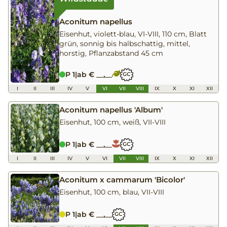
Aconitum napellus
Eisenhut, violett-blau, VI-VIII, 110 cm, Blatt
grün, sonnig bis halbschattig, mittel,
horstig, Pflanzabstand 45 cm
P 1
|
ab € __,__
GC
I
II
III
IV
V
VI
VII
VIII
IX
X
XI
XII
Aconitum napellus 'Album'
Eisenhut, 100 cm, weiß, VII-VIII
P 1
|
ab € __,__
GC
I
II
III
IV
V
VI
VII
VIII
IX
X
XI
XII
Aconitum x cammarum 'Bicolor'
Eisenhut, 100 cm, blau, VII-VIII
P 1
|
ab € __,__
GC