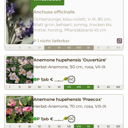
Anchusa officinalis
Ochsenzunge, blau-violett, V-IX, 80 cm,
Blatt grün, behaart, sonnig, trocken bis
mittel, horstig, Pflanzabstand 45 cm
P 1 nicht lieferbar
I
II
III
IV
V
VI
VII
VIII
IX
X
XI
XII
Anemone hupehensis 'Ouvertüre'
Herbst-Anemone, 90 cm, rosa, VII-IX
P 1
|
ab € __,__
GC
I
II
III
IV
V
VI
VII
VIII
IX
X
XI
XII
Anemone hupehensis 'Praecox'
Herbst-Anemone, 70 cm, rosa, VIII-IX
P 1
|
ab € __,__
GC
I
II
III
IV
V
VI
VII
VIII
IX
X
XI
XII