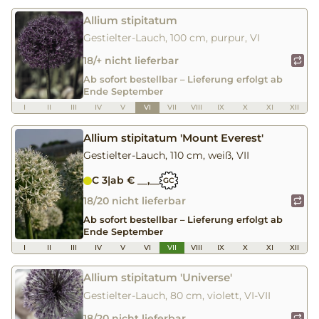
Allium stipitatum
Gestielter-Lauch, 100 cm, purpur, VI
18/+ nicht lieferbar
Ab sofort bestellbar – Lieferung erfolgt ab
Ende September
I
II
III
IV
V
VI
VII
VIII
IX
X
XI
XII
Allium stipitatum 'Mount Everest'
Gestielter-Lauch, 110 cm, weiß, VII
C 3
|
ab € __,__
GC
18/20 nicht lieferbar
Ab sofort bestellbar – Lieferung erfolgt ab
Ende September
I
II
III
IV
V
VI
VII
VIII
IX
X
XI
XII
Allium stipitatum 'Universe'
Gestielter-Lauch, 80 cm, violett, VI-VII
18/20 nicht lieferbar