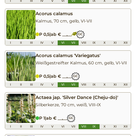
I
II
III
IV
V
VI
VII
VIII
IX
X
XI
XII
Acorus calamus
Kalmus, 70 cm, gelb, VI-VII
P 0,5
|
ab € __,__
GC
I
II
III
IV
V
VI
VII
VIII
IX
X
XI
XII
Acorus calamus 'Variegatus'
Weißgestreifter Kalmus, 60 cm, gelb, VI-VII
P 0,5
|
ab € __,__
GC
I
II
III
IV
V
VI
VII
VIII
IX
X
XI
XII
Actaea jap. 'Silver Dance (Cheju-do)'
Silberkerze, 70 cm, weiß, VIII-IX
P 1
|
ab € __,__
GC
I
II
III
IV
V
VI
VII
VIII
IX
X
XI
XII