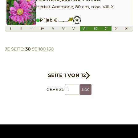
Herbst-Anemone, 80 cm, rosa, VIII-X
P 1
|
ab € __,__
GC
I
II
III
IV
V
VI
VII
VIII
IX
X
XI
XII
JE SEITE:
30
50
100
150
SEITE 1 VON 12
Los
GEHE ZU