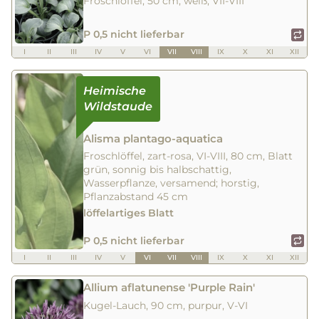
Froschlöffel, 50 cm, weiß, VII-VIII
P 0,5 nicht lieferbar
I
II
III
IV
V
VI
VII
VIII
IX
X
XI
XII
Alisma plantago-aquatica
Froschlöffel, zart-rosa, VI-VIII, 80 cm, Blatt
grün, sonnig bis halbschattig,
Wasserpflanze, versamend; horstig,
Pflanzabstand 45 cm
löffelartiges Blatt
P 0,5 nicht lieferbar
I
II
III
IV
V
VI
VII
VIII
IX
X
XI
XII
Allium aflatunense 'Purple Rain'
Kugel-Lauch, 90 cm, purpur, V-VI