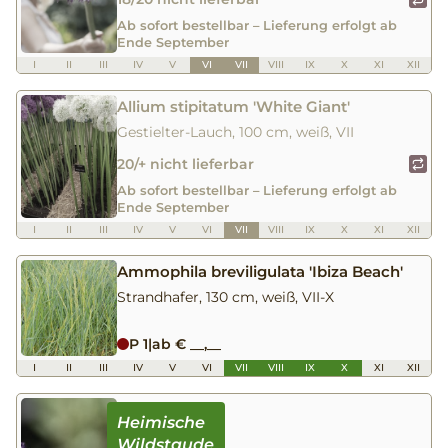
Ab sofort bestellbar – Lieferung erfolgt ab
Ende September
I
II
III
IV
V
VI
VII
VIII
IX
X
XI
XII
Allium stipitatum 'White Giant'
Gestielter-Lauch, 100 cm, weiß, VII
20/+ nicht lieferbar
Ab sofort bestellbar – Lieferung erfolgt ab
Ende September
I
II
III
IV
V
VI
VII
VIII
IX
X
XI
XII
Ammophila breviligulata 'Ibiza Beach'
Strandhafer, 130 cm, weiß, VII-X
P 1
|
ab € __,__
I
II
III
IV
V
VI
VII
VIII
IX
X
XI
XII