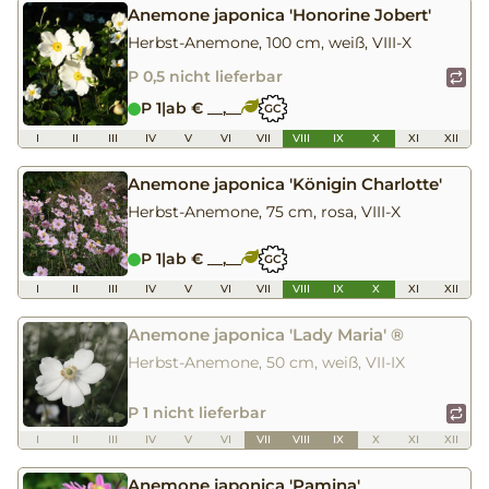
Anemone japonica 'Honorine Jobert'
Herbst-Anemone, 100 cm, weiß, VIII-X
P 0,5 nicht lieferbar
P 1
|
ab € __,__
GC
I
II
III
IV
V
VI
VII
VIII
IX
X
XI
XII
Anemone japonica 'Königin Charlotte'
Herbst-Anemone, 75 cm, rosa, VIII-X
P 1
|
ab € __,__
GC
I
II
III
IV
V
VI
VII
VIII
IX
X
XI
XII
Anemone japonica 'Lady Maria' ®
Herbst-Anemone, 50 cm, weiß, VII-IX
P 1 nicht lieferbar
I
II
III
IV
V
VI
VII
VIII
IX
X
XI
XII
Anemone japonica 'Pamina'