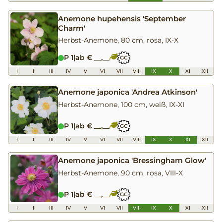
Anemone hupehensis 'September
Charm'
Herbst-Anemone, 80 cm, rosa, IX-X
P 1
|
ab € __,__
GC
I
II
III
IV
V
VI
VII
VIII
IX
X
XI
XII
Anemone japonica 'Andrea Atkinson'
Herbst-Anemone, 100 cm, weiß, IX-XI
P 1
|
ab € __,__
GC
I
II
III
IV
V
VI
VII
VIII
IX
X
XI
XII
Anemone japonica 'Bressingham Glow'
Herbst-Anemone, 90 cm, rosa, VIII-X
P 1
|
ab € __,__
GC
I
II
III
IV
V
VI
VII
VIII
IX
X
XI
XII