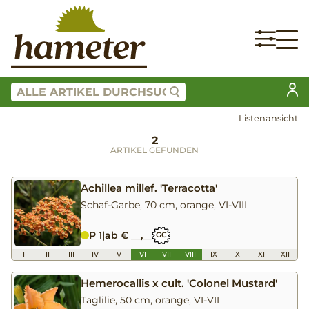
Listenansicht
2
ARTIKEL GEFUNDEN
Achillea millef. 'Terracotta'
Schaf-Garbe, 70 cm, orange, VI-VIII
P 1
|
ab € __,__
GC
I
II
III
IV
V
VI
VII
VIII
IX
X
XI
XII
Hemerocallis x cult. 'Colonel Mustard'
Taglilie, 50 cm, orange, VI-VII