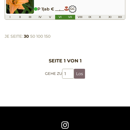
P 1
|
ab € __,__
GC
I
II
III
IV
V
VI
VII
VIII
IX
X
XI
XII
JE SEITE:
30
50
100
150
SEITE 1 VON 1
Los
GEHE ZU