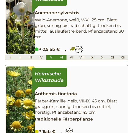
Anemone sylvestris
Wald-Anemone, weiß, V-VI, 25 cm, Blatt
grün, sonnig bis halbschattig, trocken bis
mittel, ausläufertreibend, Pflanzabstand 30
cm
P 0,5
|
ab € __,__
GC
I
II
III
IV
V
VI
VII
VIII
IX
X
XI
XII
Anthemis tinctoria
Färber-Kamille, gelb, VII-IX, 45 cm, Blatt
graugrün, sonnig, trocken bis mittel,
horstig, Pflanzabstand 45 cm
traditionelle Färberpflanze
P 1
|
ab € __,__
GC