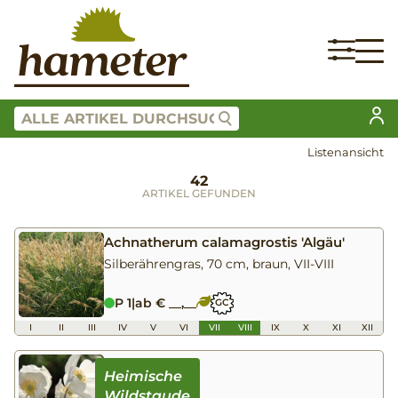
Listenansicht
42
ARTIKEL GEFUNDEN
Achnatherum calamagrostis 'Algäu'
Silberährengras, 70 cm, braun, VII-VIII
P 1
|
ab € __,__
GC
I
II
III
IV
V
VI
VII
VIII
IX
X
XI
XII