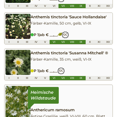
I
II
III
IV
V
VI
VII
VIII
IX
X
XI
XII
Anthemis tinctoria 'Sauce Hollandaise'
Färber-Kamille, 50 cm, gelb, VI-IX
P 1
|
ab € __,__
GC
I
II
III
IV
V
VI
VII
VIII
IX
X
XI
XII
Anthemis tinctoria 'Susanna Mitchell' ®
Färber-Kamille, 35 cm, weiß, VI-IX
P 1
|
ab € __,__
GC
I
II
III
IV
V
VI
VII
VIII
IX
X
XI
XII
Anthericum ramosum
Ästige Graslilie, weiß, VI-VIII, 60 cm, Blatt