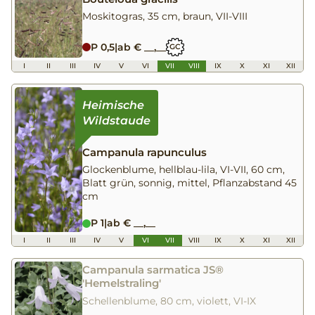
Moskitogras, 35 cm, braun, VII-VIII
P 0,5
|
ab € __,__
GC
I
II
III
IV
V
VI
VII
VIII
IX
X
XI
XII
Campanula rapunculus
Glockenblume, hellblau-lila, VI-VII, 60 cm,
Blatt grün, sonnig, mittel, Pflanzabstand 45
cm
P 1
|
ab € __,__
I
II
III
IV
V
VI
VII
VIII
IX
X
XI
XII
Campanula sarmatica JS®
'Hemelstraling'
Schellenblume, 80 cm, violett, VI-IX