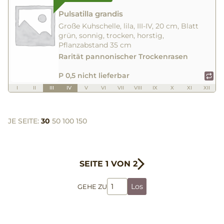
Pulsatilla grandis
Große Kuhschelle, lila, III-IV, 20 cm, Blatt
grün, sonnig, trocken, horstig,
Pflanzabstand 35 cm
Rarität pannonischer Trockenrasen
P 0,5 nicht lieferbar
I
II
III
IV
V
VI
VII
VIII
IX
X
XI
XII
JE SEITE:
30
50
100
150
SEITE 1 VON 2
Los
GEHE ZU