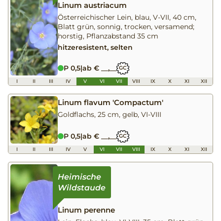
Linum austriacum
Österreichischer Lein, blau, V-VII, 40 cm,
Blatt grün, sonnig, trocken, versamend;
horstig, Pflanzabstand 35 cm
hitzeresistent, selten
P 0,5
|
ab € __,__
GC
I
II
III
IV
V
VI
VII
VIII
IX
X
XI
XII
Linum flavum 'Compactum'
Goldflachs, 25 cm, gelb, VI-VIII
P 0,5
|
ab € __,__
GC
I
II
III
IV
V
VI
VII
VIII
IX
X
XI
XII
Linum perenne