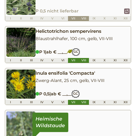
P 0,5 nicht lieferbar
I
II
III
IV
V
VI
VII
VIII
IX
X
XI
XII
Helictotrichon sempervirens
Blaustrahlhafer, 100 cm, gelb, VII-VIII
P 1
|
ab € __,__
GC
I
II
III
IV
V
VI
VII
VIII
IX
X
XI
XII
Inula ensifolia 'Compacta'
Zwerg-Alant, 25 cm, gelb, VII-VIII
P 0,5
|
ab € __,__
GC
I
II
III
IV
V
VI
VII
VIII
IX
X
XI
XII