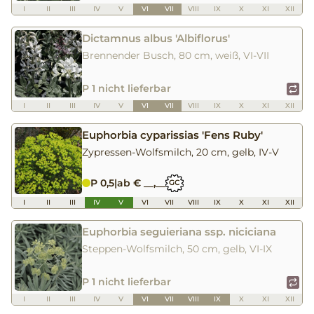
I
II
III
IV
V
VI
VII
VIII
IX
X
XI
XII
Dictamnus albus 'Albiflorus'
Brennender Busch, 80 cm, weiß, VI-VII
P 1 nicht lieferbar
I
II
III
IV
V
VI
VII
VIII
IX
X
XI
XII
Euphorbia cyparissias 'Fens Ruby'
Zypressen-Wolfsmilch, 20 cm, gelb, IV-V
P 0,5
|
ab € __,__
GC
I
II
III
IV
V
VI
VII
VIII
IX
X
XI
XII
Euphorbia seguieriana ssp. niciciana
Steppen-Wolfsmilch, 50 cm, gelb, VI-IX
P 1 nicht lieferbar
I
II
III
IV
V
VI
VII
VIII
IX
X
XI
XII