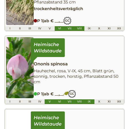
Pflanzabstand 35 cm
trockenheitsverträglich
P 1
|
ab € __,__
GC
I
II
III
IV
V
VI
VII
VIII
IX
X
XI
XII
Ononis spinosa
Hauhechel, rosa, V-IX, 45 cm, Blatt grün,
sonnig, trocken, horstig, Pflanzabstand 50
cm
P 1
|
ab € __,__
GC
I
II
III
IV
V
VI
VII
VIII
IX
X
XI
XII