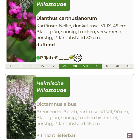
Dianthus carthusianorum
Kartäuser-Nelke, dunkel-rosa, VI-IX, 45 cm,
Blatt grün, sonnig, trocken, versamend;
horstig, Pflanzabstand 30 cm
duftend
P 1
|
ab € __,__
GC
I
II
III
IV
V
VI
VII
VIII
IX
X
XI
XII
Dictamnus albus
Brennender Busch, zart-rosa, VI-VII, 90 cm,
Blatt grün, sonnig, trocken bis mittel,
horstig, Pflanzabstand 45 cm
P 1 nicht lieferbar