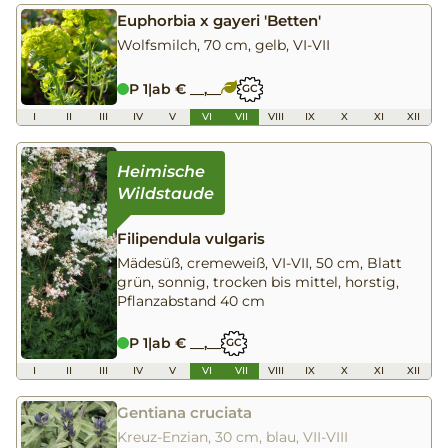
Euphorbia x gayeri 'Betten'
Wolfsmilch, 70 cm, gelb, VI-VII
P 1
|
ab € __,__
GC
I
II
III
IV
V
VI
VII
VIII
IX
X
XI
XII
Filipendula vulgaris
Mädesüß, cremeweiß, VI-VII, 50 cm, Blatt
grün, sonnig, trocken bis mittel, horstig,
Pflanzabstand 40 cm
P 1
|
ab € __,__
GC
I
II
III
IV
V
VI
VII
VIII
IX
X
XI
XII
Gentiana cruciata
Kreuz-Enzian, 30 cm, blau, VII-VIII