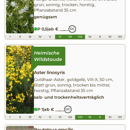
grün, sonnig, trocken, horstig,
Pflanzabstand 35 cm
genügsam
P 0,5
|
ab € __,__
GC
I
II
III
IV
V
VI
VII
VIII
IX
X
XI
XII
Aster linosyris
Goldhaar-Aster, goldgelb, VIII-X, 50 cm,
Blatt grün, sonnig, trocken bis mittel,
horstig, Pflanzabstand 35 cm
salz- und trockenheitsverträglich
P 1
|
ab € __,__
GC
I
II
III
IV
V
VI
VII
VIII
IX
X
XI
XII
Bouteloua gracilis