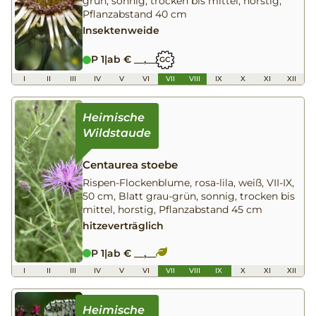
grün, sonnig, trocken bis mittel, horstig,
Pflanzabstand 40 cm
Insektenweide
P 1
|
ab € __,__
GC
I
II
III
IV
V
VI
VII
VIII
IX
X
XI
XII
Centaurea stoebe
Rispen-Flockenblume, rosa-lila, weiß, VII-IX,
50 cm, Blatt grau-grün, sonnig, trocken bis
mittel, horstig, Pflanzabstand 45 cm
hitzeverträglich
P 1
|
ab € __,__
I
II
III
IV
V
VI
VII
VIII
IX
X
XI
XII