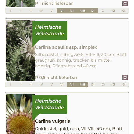
P 1 nicht lieferbar
I
II
III
IV
V
VI
VII
VIII
IX
X
XI
XII
Carlina acaulis ssp. simplex
Silberdistel, silbrigweiß, VII-VIII, 30 cm, Blatt
graugrün, sonnig, trocken bis mittel,
horstig, Pflanzabstand 40 cm
P 0,5 nicht lieferbar
I
II
III
IV
V
VI
VII
VIII
IX
X
XI
XII
Carlina vulgaris
Golddistel, gold, rosa, VII-VIII, 40 cm, Blatt