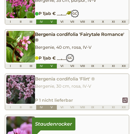
Bergenie, 35 cm, purpur, IV-V
P 1
|
ab € __,__
GC
I
II
III
IV
V
VI
VII
VIII
IX
X
XI
XII
Bergenia cordifolia 'Fairytale Romance'
®
Bergenie, 40 cm, rosa, IV-V
P 1
|
ab € __,__
GC
I
II
III
IV
V
VI
VII
VIII
IX
X
XI
XII
Bergenia cordifolia 'Flirt' ®
Bergenie, 30 cm, rosa, IV-V
P 1 nicht lieferbar
I
II
III
IV
V
VI
VII
VIII
IX
X
XI
XII