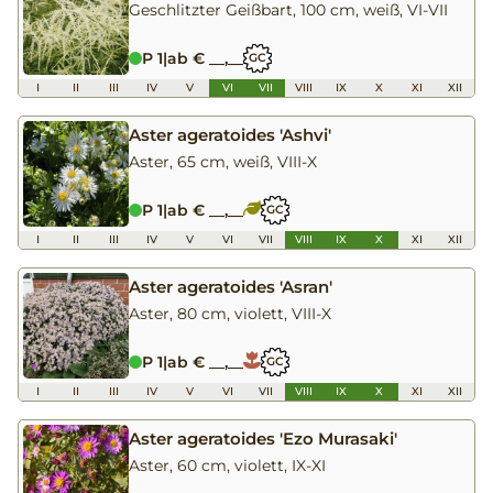
Geschlitzter Geißbart, 100 cm, weiß, VI-VII
P 1
|
ab € __,__
GC
I
II
III
IV
V
VI
VII
VIII
IX
X
XI
XII
Aster ageratoides 'Ashvi'
Aster, 65 cm, weiß, VIII-X
P 1
|
ab € __,__
GC
I
II
III
IV
V
VI
VII
VIII
IX
X
XI
XII
Aster ageratoides 'Asran'
Aster, 80 cm, violett, VIII-X
P 1
|
ab € __,__
GC
I
II
III
IV
V
VI
VII
VIII
IX
X
XI
XII
Aster ageratoides 'Ezo Murasaki'
Aster, 60 cm, violett, IX-XI