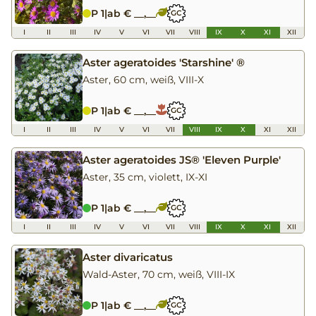
P 1
|
ab € __,__
GC
I
II
III
IV
V
VI
VII
VIII
IX
X
XI
XII
Aster ageratoides 'Starshine' ®
Aster, 60 cm, weiß, VIII-X
P 1
|
ab € __,__
GC
I
II
III
IV
V
VI
VII
VIII
IX
X
XI
XII
Aster ageratoides JS® 'Eleven Purple'
Aster, 35 cm, violett, IX-XI
P 1
|
ab € __,__
GC
I
II
III
IV
V
VI
VII
VIII
IX
X
XI
XII
Aster divaricatus
Wald-Aster, 70 cm, weiß, VIII-IX
P 1
|
ab € __,__
GC