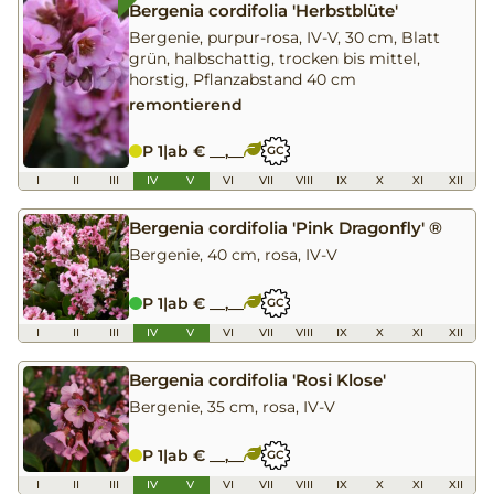
Bergenia cordifolia 'Herbstblüte'
Bergenie, purpur-rosa, IV-V, 30 cm, Blatt
grün, halbschattig, trocken bis mittel,
horstig, Pflanzabstand 40 cm
remontierend
P 1
|
ab € __,__
GC
I
II
III
IV
V
VI
VII
VIII
IX
X
XI
XII
Bergenia cordifolia 'Pink Dragonfly' ®
Bergenie, 40 cm, rosa, IV-V
P 1
|
ab € __,__
GC
I
II
III
IV
V
VI
VII
VIII
IX
X
XI
XII
Bergenia cordifolia 'Rosi Klose'
Bergenie, 35 cm, rosa, IV-V
P 1
|
ab € __,__
GC
I
II
III
IV
V
VI
VII
VIII
IX
X
XI
XII