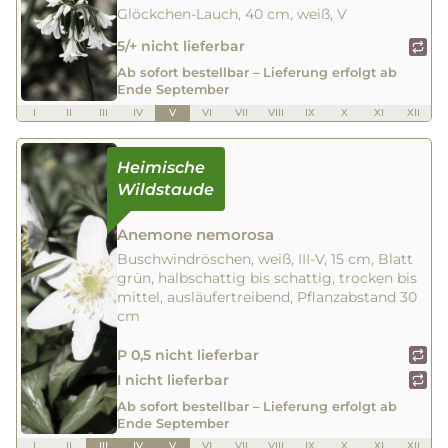
Glöckchen-Lauch, 40 cm, weiß, V
5/+ nicht lieferbar
Ab sofort bestellbar – Lieferung erfolgt ab
Ende September
I
II
III
IV
V
VI
VII
VIII
IX
X
XI
XII
Anemone nemorosa
Buschwindröschen, weiß, III-V, 15 cm, Blatt
grün, halbschattig bis schattig, trocken bis
mittel, ausläufertreibend, Pflanzabstand 30
cm
P 0,5 nicht lieferbar
I nicht lieferbar
Ab sofort bestellbar – Lieferung erfolgt ab
Ende September
I
II
III
IV
V
VI
VII
VIII
IX
X
XI
XII