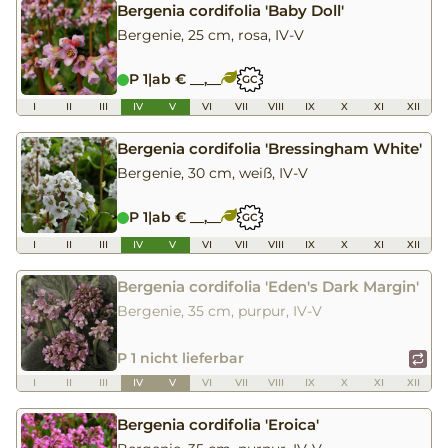
Bergenia cordifolia 'Baby Doll'
Bergenie, 25 cm, rosa, IV-V
P 1
|
ab € __,__
GC
I
II
III
IV
V
VI
VII
VIII
IX
X
XI
XII
Bergenia cordifolia 'Bressingham White'
Bergenie, 30 cm, weiß, IV-V
P 1
|
ab € __,__
GC
I
II
III
IV
V
VI
VII
VIII
IX
X
XI
XII
Bergenia cordifolia 'Eden's Dark Margin'
Bergenie, 35 cm, purpur, IV-V
P 1 nicht lieferbar
I
II
III
IV
V
VI
VII
VIII
IX
X
XI
XII
Bergenia cordifolia 'Eroica'