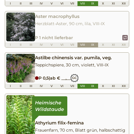
I
II
III
IV
V
VI
VII
VIII
IX
X
XI
XII
Aster macrophyllus
Herzblatt-Aster, 90 cm, lila, VIII-IX
P 1 nicht lieferbar
I
II
III
IV
V
VI
VII
VIII
IX
X
XI
XII
Astilbe chinensis var. pumila, veg.
Teppichspiere, 30 cm, violett, VIII-IX
P 0,5
|
ab € __,__
GC
I
II
III
IV
V
VI
VII
VIII
IX
X
XI
XII
Athyrium filix-femina
Frauenfarn, 70 cm, Blatt grün, halbschattig