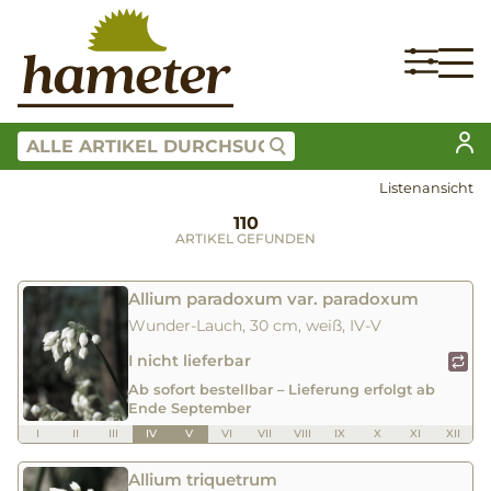
Listenansicht
110
ARTIKEL GEFUNDEN
Allium paradoxum var. paradoxum
Wunder-Lauch, 30 cm, weiß, IV-V
I nicht lieferbar
Ab sofort bestellbar – Lieferung erfolgt ab
Ende September
I
II
III
IV
V
VI
VII
VIII
IX
X
XI
XII
Allium triquetrum