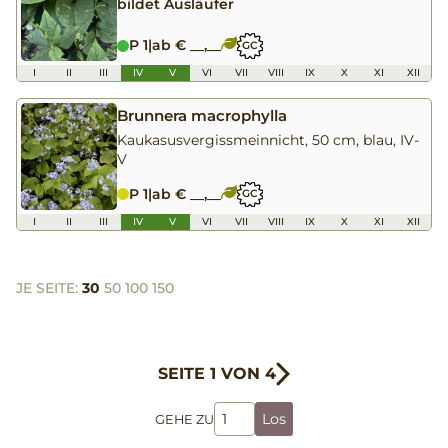
bildet Ausläufer
P 1
|
ab € __,__
GC
I
II
III
IV
V
VI
VII
VIII
IX
X
XI
XII
Brunnera macrophylla
Kaukasusvergissmeinnicht, 50 cm, blau, IV-
V
P 1
|
ab € __,__
GC
I
II
III
IV
V
VI
VII
VIII
IX
X
XI
XII
JE SEITE:
30
50
100
150
SEITE 1 VON 4
Los
GEHE ZU