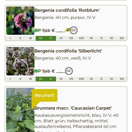
Bergenia cordifolia 'Rotblum'
Bergenie, 40 cm, purpur, IV-V
P 1
|
ab € __,__
GC
I
II
III
IV
V
VI
VII
VIII
IX
X
XI
XII
Bergenia cordifolia 'Silberlicht'
Bergenie, 40 cm, weiß, IV-V
P 1
|
ab € __,__
GC
I
II
III
IV
V
VI
VII
VIII
IX
X
XI
XII
Brunnera macr. 'Caucasian Carpet'
Kaukasusvergissmeinnicht, blau, IV-V, 40
cm, Blatt grün, halbschattig, mittel,
ausläufertreibend, Pflanzabstand 40 cm