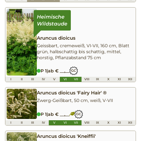
Aruncus dioicus
Geissbart, cremeweiß, VI-VII, 160 cm, Blatt
grün, halbschattig bis schattig, mittel,
horstig, Pflanzabstand 75 cm
P 1
|
ab € __,__
GC
I
II
III
IV
V
VI
VII
VIII
IX
X
XI
XII
Aruncus dioicus 'Fairy Hair' ®
Zwerg-Geißbart, 50 cm, weiß, V-VII
P 1
|
ab € __,__
GC
I
II
III
IV
V
VI
VII
VIII
IX
X
XI
XII
Aruncus dioicus 'Kneiffii'