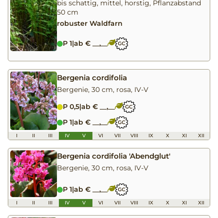
bis schattig, mittel, horstig, Pflanzabstand
50 cm
robuster Waldfarn
P 1
|
ab € __,__
GC
Bergenia cordifolia
Bergenie, 30 cm, rosa, IV-V
P 0,5
|
ab € __,__
GC
P 1
|
ab € __,__
GC
I
II
III
IV
V
VI
VII
VIII
IX
X
XI
XII
Bergenia cordifolia 'Abendglut'
Bergenie, 30 cm, rosa, IV-V
P 1
|
ab € __,__
GC
I
II
III
IV
V
VI
VII
VIII
IX
X
XI
XII