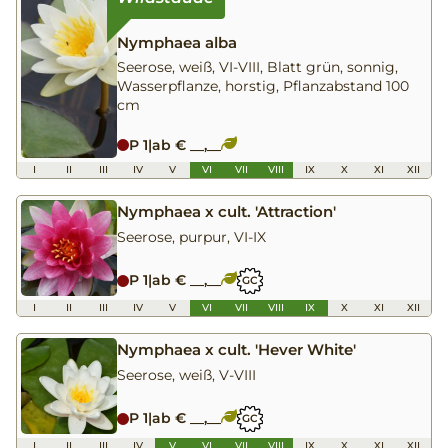
Nymphaea alba
Seerose, weiß, VI-VIII, Blatt grün, sonnig,
Wasserpflanze, horstig, Pflanzabstand 100
cm
P 1
|
ab € __,__
I
II
III
IV
V
VI
VII
VIII
IX
X
XI
XII
Nymphaea x cult. 'Attraction'
Seerose, purpur, VI-IX
P 1
|
ab € __,__
GC
I
II
III
IV
V
VI
VII
VIII
IX
X
XI
XII
Nymphaea x cult. 'Hever White'
Seerose, weiß, V-VIII
P 1
|
ab € __,__
GC
I
II
III
IV
V
VI
VII
VIII
IX
X
XI
XII