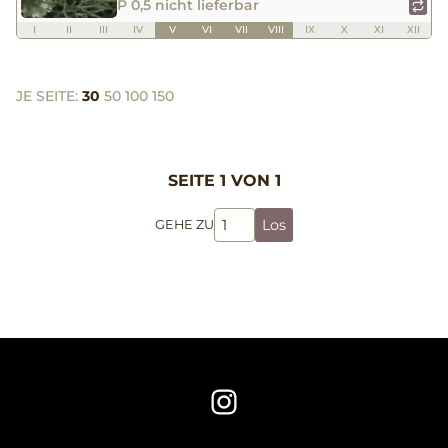
P 0,5 nicht lieferbar
I
II
III
IV
V
VI
VII
VIII
IX
X
XI
XII
JE SEITE:
30
50
100
150
SEITE 1 VON 1
Los
GEHE ZU