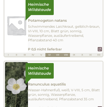
Potamogeton natans
Schwimmendes Laichkraut, gelblich-braun,
VI-VIII, 10 cm, Blatt grün, sonnig,
Wasserpflanze, ausläufertreibend,
Pflanzabstand 40 cm
P 0,5 nicht lieferbar
I
II
III
IV
V
VI
VII
VIII
IX
X
XI
XII
Ranunculus aquatilis
Wasser-Hahnenfuß, weiß, V-VIII, 5 cm, Blatt
grün, sonnig, Wasserpflanze,
ausläufertreibend, Pflanzabstand 35 cm