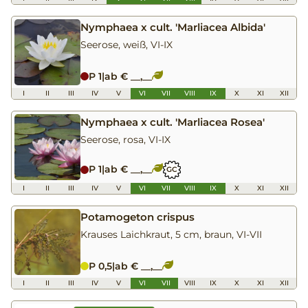
Nymphaea x cult. 'Marliacea Albida'
Seerose, weiß, VI-IX
P 1
|
ab € __,__
I
II
III
IV
V
VI
VII
VIII
IX
X
XI
XII
Nymphaea x cult. 'Marliacea Rosea'
Seerose, rosa, VI-IX
P 1
|
ab € __,__
GC
I
II
III
IV
V
VI
VII
VIII
IX
X
XI
XII
Potamogeton crispus
Krauses Laichkraut, 5 cm, braun, VI-VII
P 0,5
|
ab € __,__
I
II
III
IV
V
VI
VII
VIII
IX
X
XI
XII